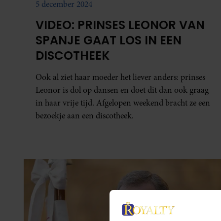
5 december 2024
VIDEO: PRINSES LEONOR VAN
SPANJE GAAT LOS IN EEN
DISCOTHEEK
Ook al ziet haar moeder het liever anders: prinses
Leonor is dol op dansen en doet dit dan ook graag
in haar vrije tijd. Afgelopen weekend bracht ze een
bezoekje aan een discotheek.