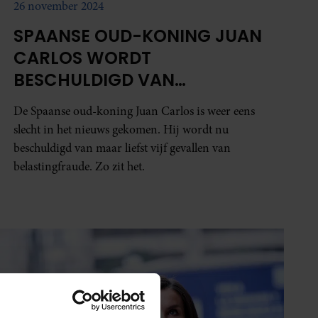
26 november 2024
SPAANSE OUD-KONING JUAN
CARLOS WORDT
BESCHULDIGD VAN
BELASTINGFRAUDE
De Spaanse oud-koning Juan Carlos is weer eens
slecht in het nieuws gekomen. Hij wordt nu
beschuldigd van maar liefst vijf gevallen van
belastingfraude. Zo zit het.