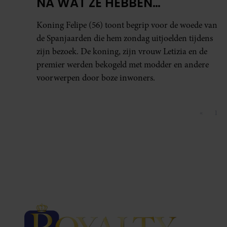
NA WAT ZE HEBBEN
MEEGEMAAKT’
Koning Felipe (56) toont begrip voor de woede van
de Spanjaarden die hem zondag uitjoelden tijdens
zijn bezoek. De koning, zijn vrouw Letizia en de
premier werden bekogeld met modder en andere
voorwerpen door boze inwoners.
«
1
Vorige p
Pag