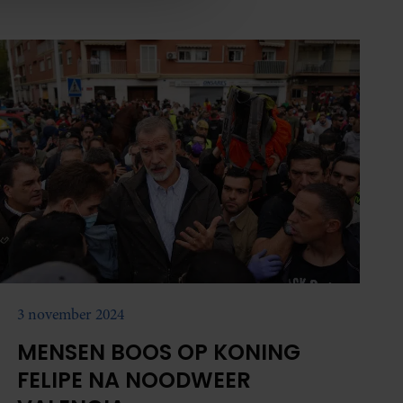
een affaire heeft gehad met koningin Letizia.
nformatie die u aan ze heeft
oord met onze cookies als u
3 november 2024
MENSEN BOOS OP KONING
FELIPE NA NOODWEER