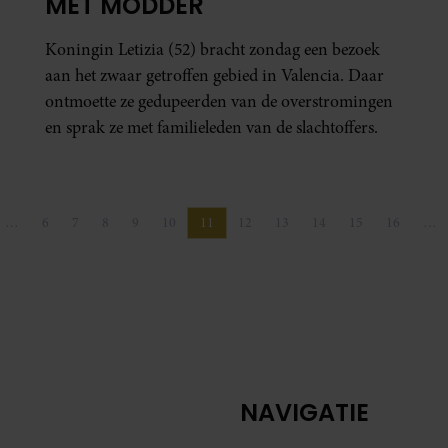
MET MODDER
Koningin Letizia (52) bracht zondag een bezoek
aan het zwaar getroffen gebied in Valencia. Daar
ontmoette ze gedupeerden van de overstromingen
en sprak ze met familieleden van de slachtoffers.
…
6
7
8
9
10
11
12
13
14
15
16
…
agina
ina
Pagina
Pagina
Pagina
Pagina
Pagina
Pagina
Pagina
Pagina
Pagina
Pagina
Pagina
NAVIGATIE