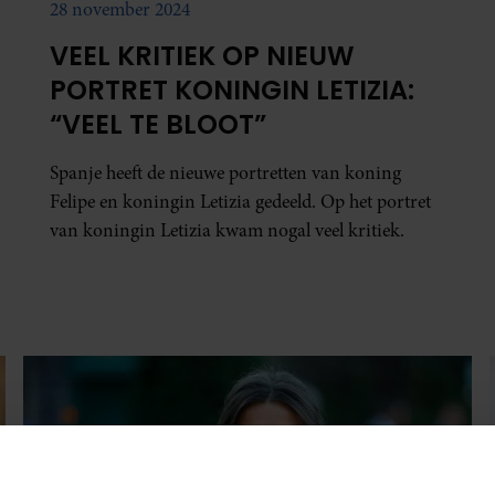
28 november 2024
VEEL KRITIEK OP NIEUW
PORTRET KONINGIN LETIZIA:
“VEEL TE BLOOT”
Spanje heeft de nieuwe portretten van koning
Felipe en koningin Letizia gedeeld. Op het portret
van koningin Letizia kwam nogal veel kritiek.