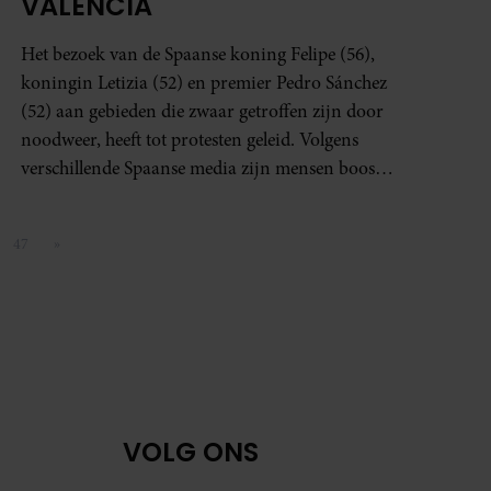
VALENCIA
Het bezoek van de Spaanse koning Felipe (56),
koningin Letizia (52) en premier Pedro Sánchez
(52) aan gebieden die zwaar getroffen zijn door
noodweer, heeft tot protesten geleid. Volgens
verschillende Spaanse media zijn mensen boos
omdat ze vinden dat de hulp te laat is gekomen.
47
»
Pagina
Volgende pagina
VOLG ONS