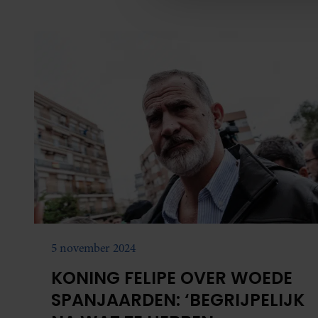
hersteloperaties.
media, adverteren en analys
verstrekt of die ze hebben v
onze website blijft gebruiken.
5 november 2024
KONING FELIPE OVER WOEDE
SPANJAARDEN: ‘BEGRIJPELIJK