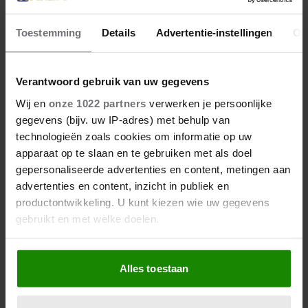
20 juli 2026
Toestemming
Details
Advertentie-instellingen
Ov
ZIEN! SPAANSE KONINKLIJKE
FAMILIE VIERT UITBUNDIG
Verantwoord gebruik van uw gegevens
FEEST MET SPAANSE
Wij en
onze 1022 partners
verwerken je persoonlijke
VOETBALLERS NA WK-WINST
gegevens (bijv. uw IP-adres) met behulp van
De Spaanse koninklijke familie heeft de wereldtitel
technologieën zoals cookies om informatie op uw
van het nationale elftal uitgebreid gevierd. Koning
apparaat op te slaan en te gebruiken met als doel
Felipe, koningin Letizia en hun dochters prinses
gepersonaliseerde advertenties en content, metingen aan
Leonor en prinses Sofía stonden na de finale samen
advertenties en content, inzicht in publiek en
met de spelers op het podium.
productontwikkeling. U kunt kiezen wie uw gegevens
gebruikt en met welke doelen.
Als u het toestaat, willen we ook graag:
Alles toestaan
Informatie verzamelen over uw geografische
locatie, die tot een paar meter nauwkeurig kan zijn
Uw apparaat identificeren door het actief te