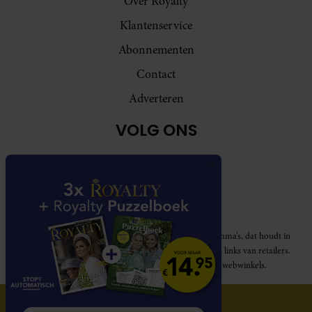
Over Royalty
Klantenservice
Abonnementen
Contact
Adverteren
VOLG ONS
Royalty participeert in diverse affiliate marketing programma’s, dat houdt in
dat Royalty commissies ontvangt voor aankopen middels links van retailers.
Deze website wordt niet gesponsord door de genoemde webwinkels.
© 2026 Royalty Online