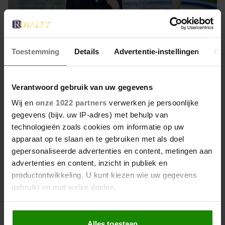
Toestemming
Details
Advertentie-instellingen
Ov
Verantwoord gebruik van uw gegevens
11 juni 2026
Wij en
onze 1022 partners
verwerken je persoonlijke
gegevens (bijv. uw IP-adres) met behulp van
KONINGIN MARGRETHE WEER
technologieën zoals cookies om informatie op uw
AAN HET WERK NA
apparaat op te slaan en te gebruiken met als doel
ZIEKENHUISOPNAME
gepersonaliseerde advertenties en content, metingen aan
advertenties en content, inzicht in publiek en
Koningin Margrethe (86) van Denemarken is weer
productontwikkeling. U kunt kiezen wie uw gegevens
aan het werk gegaan na haar ziekenhuisopname. De
gebruikt en met welke doelen.
voormalig koningin onderging een aantal weken
Als u het toestaat, willen we ook graag:
terug een dotterbehandeling door hartproblemen.
Alles toestaan