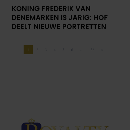
KONING FREDERIK VAN
DENEMARKEN IS JARIG: HOF
DEELT NIEUWE PORTRETTEN
1
2
3
4
5
6
…
36
»
Pagina
Pagina
Pagina
Pagina
Pagina
Pagina
Pagina
Volgende pagina