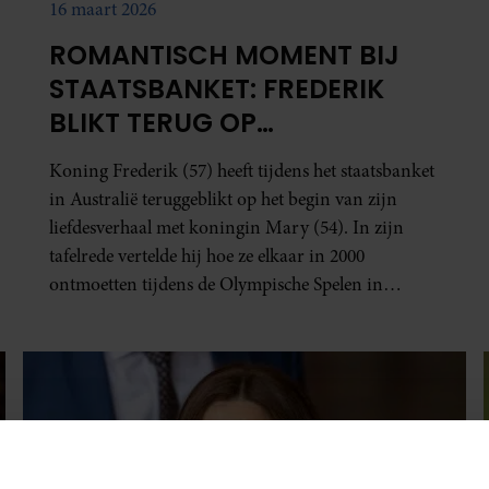
16 maart 2026
ROMANTISCH MOMENT BIJ
STAATSBANKET: FREDERIK
BLIKT TERUG OP
ONTMOETING MARY
Koning Frederik (57) heeft tijdens het staatsbanket
in Australië teruggeblikt op het begin van zijn
liefdesverhaal met koningin Mary (54). In zijn
tafelrede vertelde hij hoe ze elkaar in 2000
ontmoetten tijdens de Olympische Spelen in
Sydney.