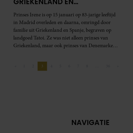
GRIEKENLAND EN
DENEMARKEN? (1942 – 2026)
Prinses Irene is op 15 januari op 83-jarige leeftijd
in Madrid overleden en daarna, omringd door
familie uit Griekenland en Spanje, begraven op
landgoed Tatoi. Ze was niet alleen prinses van
Griekenland, maar ook prinses van Denemarken
en de jongere zus van koningin Sofía van Spanje.
Hoe zit die koninklijke puzzel precies in elkaar?
«
1
2
3
4
5
6
7
8
…
36
»
Royalty dook in haar geschiedenis en stamboom.
Vorige pagina
Pagina
Pagina
Pagina
Pagina
Pagina
Pagina
Pagina
Pagina
Pagina
Volgende
NAVIGATIE