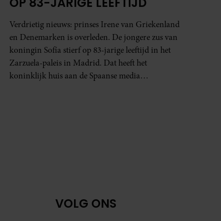
OP 83-JARIGE LEEFTIJD
Verdrietig nieuws: prinses Irene van Griekenland
en Denemarken is overleden. De jongere zus van
koningin Sofía stierf op 83-jarige leeftijd in het
Zarzuela-paleis in Madrid. Dat heeft het
koninklijk huis aan de Spaanse media
bekendgemaakt.
 pagina
VOLG ONS