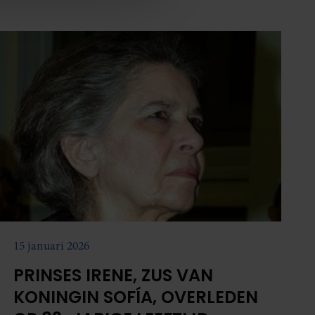
nformatie die u aan ze heeft
oord met onze cookies als u
15 januari 2026
PRINSES IRENE, ZUS VAN
KONINGIN SOFÍA, OVERLEDEN