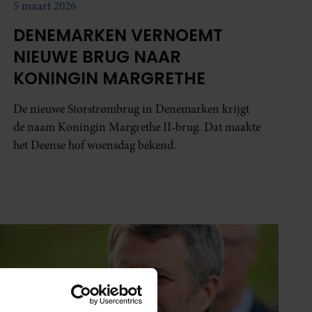
5 maart 2026
DENEMARKEN VERNOEMT
NIEUWE BRUG NAAR
KONINGIN MARGRETHE
De nieuwe Storstrømbrug in Denemarken krijgt
de naam Koningin Margrethe II-brug. Dat maakte
het Deense hof woensdag bekend.