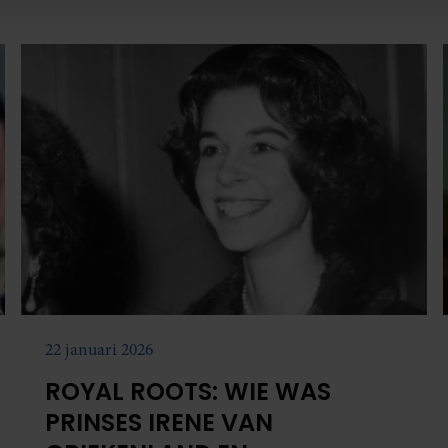
Fonden.
e. Deze partners kunnen deze gegevens combineren met andere i
erzameld op basis van uw gebruik van hun services. U gaat akk
22 januari 2026
ROYAL ROOTS: WIE WAS
PRINSES IRENE VAN