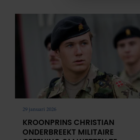
media, adverteren en analys
verstrekt of die ze hebben v
onze website blijft gebruiken.
29 januari 2026
KROONPRINS CHRISTIAN
ONDERBREEKT MILITAIRE