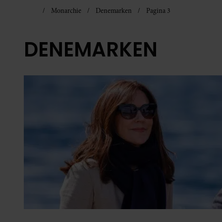
Monarchie
Denemarken
Pagina 3
DENEMARKEN