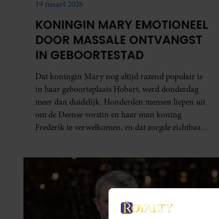
19 maart 2026
KONINGIN MARY EMOTIONEEL
DOOR MASSALE ONTVANGST
IN GEBOORTESTAD
Dat koningin Mary nog altijd razend populair is
in haar geboorteplaats Hobart, werd donderdag
meer dan duidelijk. Honderden mensen liepen uit
om de Deense vorstin en haar man koning
Frederik te verwelkomen, en dat zorgde zichtbaar
voor emotie bij Mary.