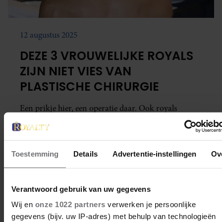
12 augustus 2025
DEZE 3 VROUWELIJKE ROYALS
ZIJN NIET VIES VAN
PLASTISCHE CHIRURGIE
Een prikje hier, een operatie daar. Ook royals
ondergaan tegenwoordig heel wat plastische
chirurgie om er beter uit te zien. Deze royals hebben
aan zichzelf laten sleutelen.
Toestemming
Details
Advertentie-instellingen
Ov
Verantwoord gebruik van uw gegevens
Wij en
onze 1022 partners
verwerken je persoonlijke
gegevens (bijv. uw IP-adres) met behulp van technologieën