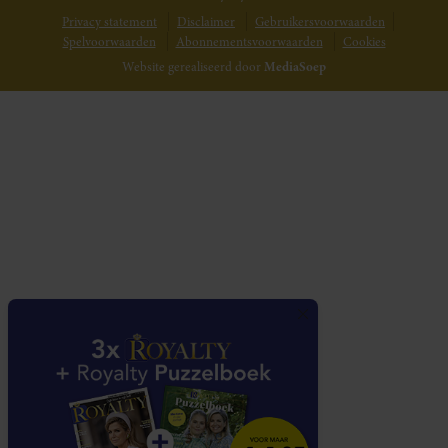
Privacy statement
Disclaimer
Gebruikersvoorwaarden
Spelvoorwaarden
Abonnementsvoorwaarden
Cookies
Website gerealiseerd door
MediaSoep