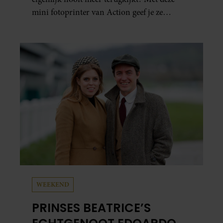
mini fotoprinter van Action geef je ze
eindelijk een plekje buiten je camerarol. En
het leuke: binnen één minuut heb je jouw foto
al in handen.
WEEKEND
PRINSES BEATRICE’S