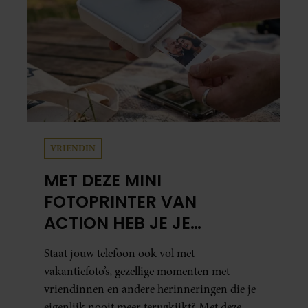
samen en werd dochter Lola geboren.
VRIENDIN
MET DEZE MINI
FOTOPRINTER VAN
ACTION HEB JE JE
FAVORIETE FOTO’S BINNEN
Staat jouw telefoon ook vol met
ÉÉN MINUUT IN HANDEN
vakantiefoto’s, gezellige momenten met
vriendinnen en andere herinneringen die je
eigenlijk nooit meer terugkijkt? Met deze