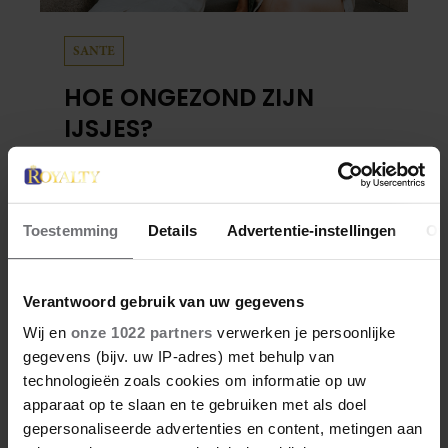
SANTE
HOE ONGEZOND ZIJN
IJSJES?
Waterijsjes, softijs, roomijs: het ene ijsje is
gezonder dan het andere. Voor welk ijs moet
je kiezen als je minder calorieën wilt
Toestemming
Details
Advertentie-instellingen
Ov
binnenkrijgen?
Verantwoord gebruik van uw gegevens
Wij en
onze 1022 partners
verwerken je persoonlijke
gegevens (bijv. uw IP-adres) met behulp van
technologieën zoals cookies om informatie op uw
apparaat op te slaan en te gebruiken met als doel
Denise Delgado
gepersonaliseerde advertenties en content, metingen aan