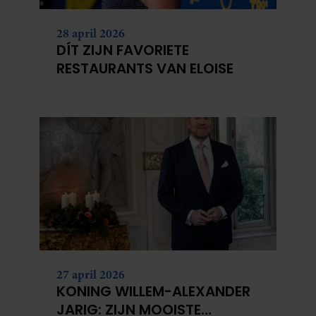
partners kunnen deze gegevens combineren met andere
28 april 2026
informatie die u aan ze heeft verstrekt of die ze hebben
DÍT ZIJN FAVORIETE
verzameld op basis van uw gebruik van hun services. U
RESTAURANTS VAN ELOISE
gaat akkoord met onze cookies als u onze website blijft
gebruiken.
27 april 2026
KONING WILLEM-ALEXANDER
JARIG: ZIJN MOOISTE