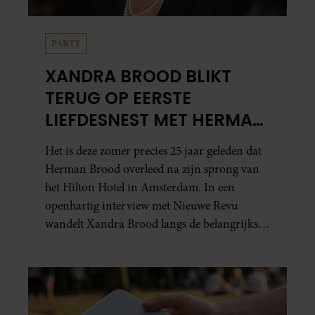
PARTY
XANDRA BROOD BLIKT
TERUG OP EERSTE
LIEFDESNEST MET HERMAN
BROOD: “HIER IS LOLA
Het is deze zomer precies 25 jaar geleden dat
GEBOREN”
Herman Brood overleed na zijn sprong van
het Hilton Hotel in Amsterdam. In een
openhartig interview met Nieuwe Revu
wandelt Xandra Brood langs de belangrijkste
plekken uit hun gezamenlijke verleden.
Vooral de woning aan de Lange
Leidsedwarsstraat roept een stortvloed aan
herinneringen op. Daar begon hun leven