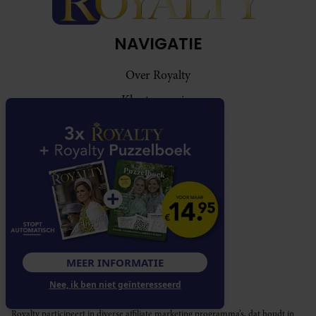
NAVIGATIE
Over Royalty
Klantenservice
Abonnementen
Contact
Adverteren
VOLG ONS
MEER INFORMATIE
Nee, ik ben niet geïnteresseerd
Royalty participeert in diverse affiliate marketing programma’s, dat houdt in