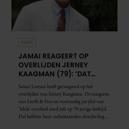
PARTY
JAMAI REAGEERT OP
OVERLIJDEN JERNEY
KAAGMAN (79): ‘DAT
VERTROUWEN ZAL IK
Jamai Loman heeft gereageerd op het
NOOIT VERGETEN’
overlijden van Jerney Kaagman. De zangeres
van Earth & Fire en voormalig jurylid van
‘Idols’ overleed eind juli op 79-jarige leeftijd.
Dat hebben haar nabestaanden donderdag
bekend gemaakt.