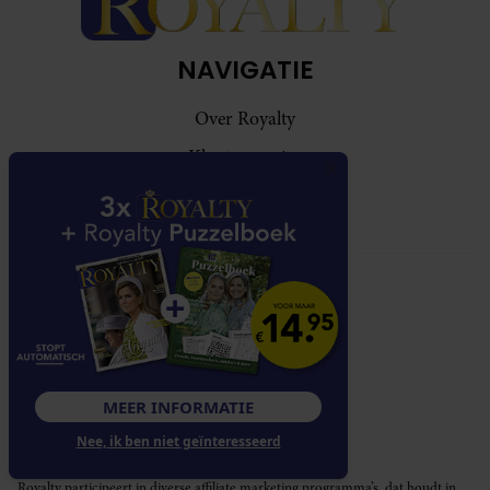
NAVIGATIE
Over Royalty
Klantenservice
Abonnementen
Contact
Adverteren
VOLG ONS
MEER INFORMATIE
Nee, ik ben niet geïnteresseerd
Royalty participeert in diverse affiliate marketing programma’s, dat houdt in