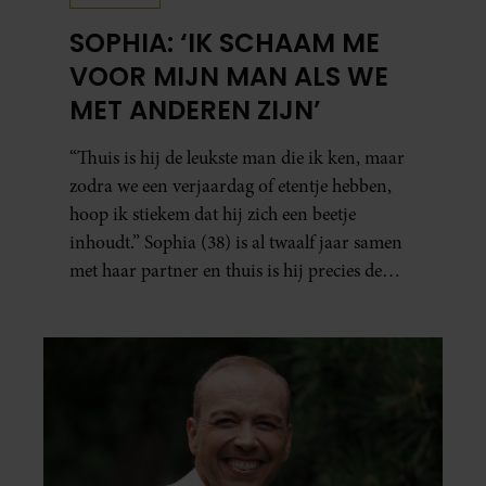
SOPHIA: ‘IK SCHAAM ME
VOOR MIJN MAN ALS WE
MET ANDEREN ZIJN’
“Thuis is hij de leukste man die ik ken, maar
zodra we een verjaardag of etentje hebben,
hoop ik stiekem dat hij zich een beetje
inhoudt.” Sophia (38) is al twaalf jaar samen
met haar partner en thuis is hij precies de
man op wie ze verliefd werd: lief, zorgzaam
en grappig. Toch merkt ze dat ze zich steeds
vaker schaamt zodra ze samen onder de
mensen zijn.