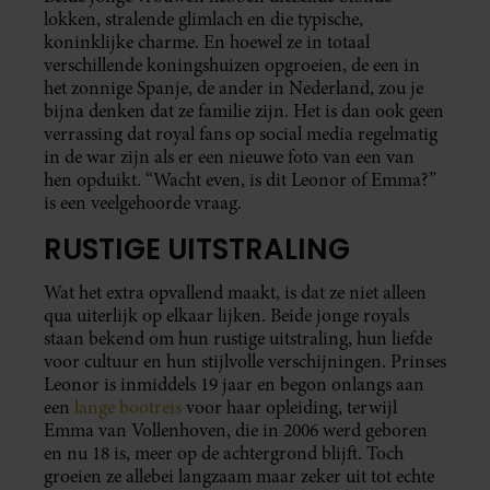
lokken, stralende glimlach en die typische,
koninklijke charme. En hoewel ze in totaal
verschillende koningshuizen opgroeien, de een in
het zonnige Spanje, de ander in Nederland, zou je
bijna denken dat ze familie zijn. Het is dan ook geen
verrassing dat royal fans op social media regelmatig
in de war zijn als er een nieuwe foto van een van
hen opduikt. “Wacht even, is dit Leonor of Emma?”
is een veelgehoorde vraag.
RUSTIGE UITSTRALING
Wat het extra opvallend maakt, is dat ze niet alleen
qua uiterlijk op elkaar lijken. Beide jonge royals
staan bekend om hun rustige uitstraling, hun liefde
voor cultuur en hun stijlvolle verschijningen. Prinses
Leonor is inmiddels 19 jaar en begon onlangs aan
een
lange bootreis
voor haar opleiding, terwijl
Emma van Vollenhoven, die in 2006 werd geboren
en nu 18 is, meer op de achtergrond blijft. Toch
groeien ze allebei langzaam maar zeker uit tot echte