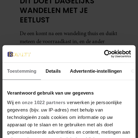
DÍT DOET DAGELIJKS
WANDELEN MET JE
EETLUST
De een komt na een wandeling thuis en duikt
meteen de voorraadkast in, en de ander
merkt juist dat de trek in een tussendoortje
na zo’n zelfde wandeling verdwenen is. Dat
wandelen je honger simpelweg aanwakkert,
Toestemming
Details
Advertentie-instellingen
Ov
blijkt uit onderzoek een stuk te kort door de
bocht. Er gebeurt iets veel interessanters.
Verantwoord gebruik van uw gegevens
Wij en
onze 1022 partners
verwerken je persoonlijke
gegevens (bijv. uw IP-adres) met behulp van
Vera Guldemeester
technologieën zoals cookies om informatie op uw
apparaat op te slaan en te gebruiken met als doel
Vera Guldemeester werkt sinds 2023 als
gepersonaliseerde advertenties en content, metingen aan
freelance redacteur bij Royalty Online en