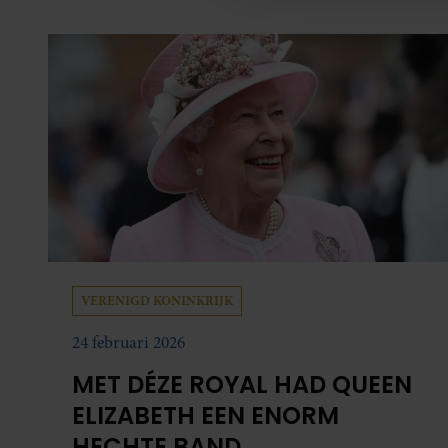
verstrekt of die ze hebben v
onze website blijft gebruiken.
VERENIGD KONINKRIJK
24 februari 2026
MET DÉZE ROYAL HAD QUEEN
ELIZABETH EEN ENORM
HECHTE BAND