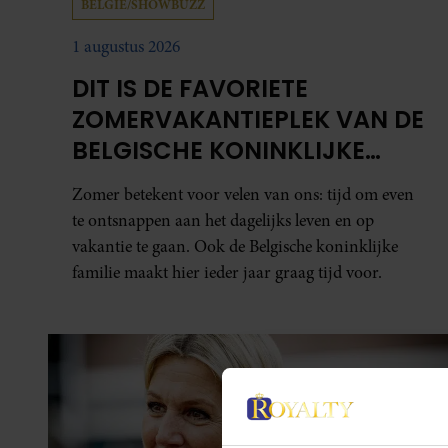
BELGIË/SHOWBUZZ
1 augustus 2026
DIT IS DE FAVORIETE
ZOMERVAKANTIEPLEK VAN DE
BELGISCHE KONINKLIJKE
FAMILIE
Zomer betekent voor velen van ons: tijd om even
te ontsnappen aan het dagelijks leven en op
vakantie te gaan. Ook de Belgische koninklijke
familie maakt hier ieder jaar graag tijd voor.