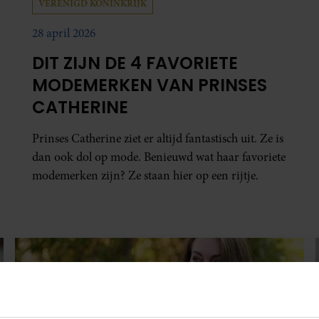
VERENIGD KONINKRIJK
28 april 2026
DIT ZIJN DE 4 FAVORIETE
MODEMERKEN VAN PRINSES
CATHERINE
Prinses Catherine ziet er altijd fantastisch uit. Ze is
dan ook dol op mode. Benieuwd wat haar favoriete
modemerken zijn? Ze staan hier op een rijtje.