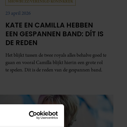
SHOWBUZZ/VERENIGD KONINKRIJK
23 april 2026
KATE EN CAMILLA HEBBEN
EEN GESPANNEN BAND: DÍT IS
DE REDEN
Het blijkt tussen de twee royals alles behalve goed te
gaan en vooral Camilla blijkt hierin een grote rol
te spelen. Dít is de reden van de gespannen band.