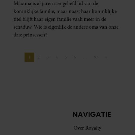
Máxima is al jaren een geliefd lid van de
koninklijke familie, maar naast haar koninklijke
titel blijft haar eigen familie vaak meer in de
schaduw. Wie is eigenlijk de andere oma van onze
drie prinsessen?
1
2
3
4
5
6
…
97
»
Pagina
Pagina
Pagina
Pagina
Pagina
Pagina
Pagina
Volgende pagina
NAVIGATIE
Over Royalty