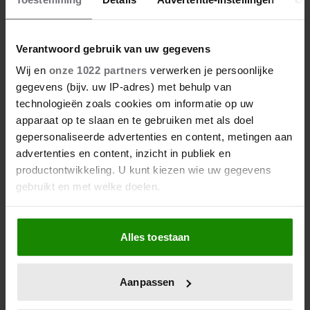
Verantwoord gebruik van uw gegevens
1 augustus 2026
Wij en
onze 1022 partners
verwerken je persoonlijke
DIT IS DE FAVORIETE
gegevens (bijv. uw IP-adres) met behulp van
ZOMERVAKANTIEPLEK VAN DE
technologieën zoals cookies om informatie op uw
BELGISCHE KONINKLIJKE
apparaat op te slaan en te gebruiken met als doel
FAMILIE
gepersonaliseerde advertenties en content, metingen aan
advertenties en content, inzicht in publiek en
productontwikkeling. U kunt kiezen wie uw gegevens
gebruikt en met welke doelen.
Als u het toestaat, willen we ook graag:
Alles toestaan
Informatie verzamelen over uw geografische
locatie, die tot een paar meter nauwkeurig kan zijn
Uw apparaat identificeren door het actief te
Aanpassen
scannen op specifieke eigenschappen (fingerprinting)
28 april 2026
Lees meer over hoe uw persoonlijke gegevens worden