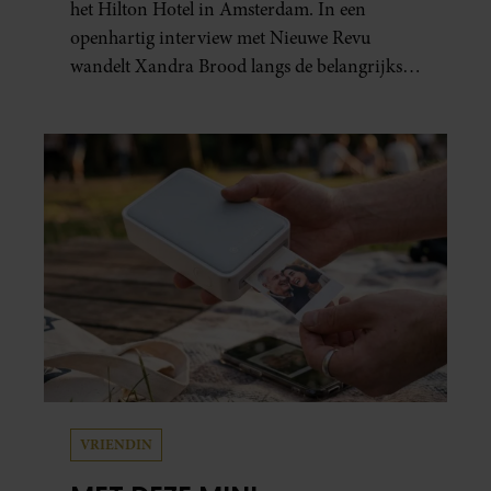
het Hilton Hotel in Amsterdam. In een
openhartig interview met Nieuwe Revu
wandelt Xandra Brood langs de belangrijkste
plekken uit hun gezamenlijke verleden.
Vooral de woning aan de Lange
Leidsedwarsstraat roept een stortvloed aan
herinneringen op. Daar begon hun leven
samen en werd dochter Lola geboren.
VRIENDIN