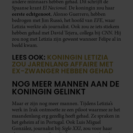
andere minnaars hebben gehad. Dit schrijft de
El Nacional
Spaanse krant
. De koningin zou haar
eerste echtgenoot
, Alonso Guerrero, hebben
EFE
bedrogen met Jim Russó, het hoofd van
, waar
Letizia werkte als journalist. Ook zou ze iets stiekem
CNN
hebben gehad met David Tejera, collega bij
. Hij
zou nog met Letizia zijn geweest wanneer Felipe al in
beeld kwam.
LEES OOK:
KONINGIN LETIZIA
ZOU JARENLANG AFFAIRE MET
EX-ZWANGER HEBBEN GEHAD
NOG MEER MANNEN AAN DE
KONINGIN GELINKT
Maar er zijn nog meer mannen. Tijdens Letizia’s
werk in Irak ontmoette ze een piloot waarmee ze het
maandenlang erg gezellig heeft gehad. Ze spraken in
het geheim af in Portugal. Ook Luis Miguel
Siglo XXI
González, journalist bij
, zou voor haar