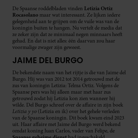
Letizia Ortiz
De Spaanse roddelbladen vinden
Rocasolano
maar wat interessant. Ze lijken iedere
gelegenheid aan te grijpen om de vuile was van de
koningin buiten te hangen. Nu vertelt de media dat
ze zeker zijn dat ze minimaal negen minnaars heeft
gehad. En dat is niet alles: één daarvan zou haar
voormalige zwager zijn geweest.
JAIME DEL BURGO
De bekendste naam van het rijtje is die van Jaime del
Burgo. Hij was van 2012 tot 2014 getrouwd met de
zus van koningin Letizia: Telma Ortiz. Volgens de
Spaanse pers was hij alleen maar met haar zus
getrouwd zodat hij Letizia kon zien wanneer hij
wilde. Del Burgo schreef over de affaire in zijn boek
Letizia y yo
(Letizia en ik) over het gehele verleden
van de Spaanse koningin. Dit boek kwam eind 2023
uit. Haar affaire met Jaime del Burgo werd bekend
omdat koning Juan Carlos, vader van Felipe, de
Spaanse geheime dienst
had ingeschakeld.