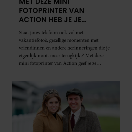
MET DEZE MINI
FOTOPRINTER VAN
ACTION HEB JE JE
FAVORIETE FOTO’S BINNEN
Staat jouw telefoon ook vol met
ÉÉN MINUUT IN HANDEN
vakantiefoto’s, gezellige momenten met
vriendinnen en andere herinneringen die je
eigenlijk nooit meer terugkijkt? Met deze
mini fotoprinter van Action geef je ze
eindelijk een plekje buiten je camerarol. En
het leuke: binnen één minuut heb je jouw foto
al in handen.