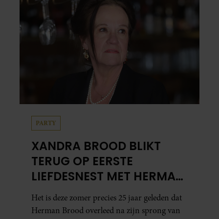
PARTY
XANDRA BROOD BLIKT
TERUG OP EERSTE
LIEFDESNEST MET HERMAN
BROOD: “HIER IS LOLA
Het is deze zomer precies 25 jaar geleden dat
GEBOREN”
Herman Brood overleed na zijn sprong van