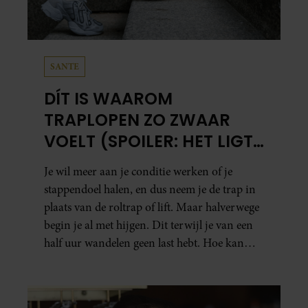
SANTE
DÍT IS WAAROM
TRAPLOPEN ZO ZWAAR
VOELT (SPOILER: HET LIGT
NIET AAN JE CONDITIE)
Je wil meer aan je conditie werken of je
stappendoel halen, en dus neem je de trap in
plaats van de roltrap of lift. Maar halverwege
begin je al met hijgen. Dit terwijl je van een
half uur wandelen geen last hebt. Hoe kan
dat?