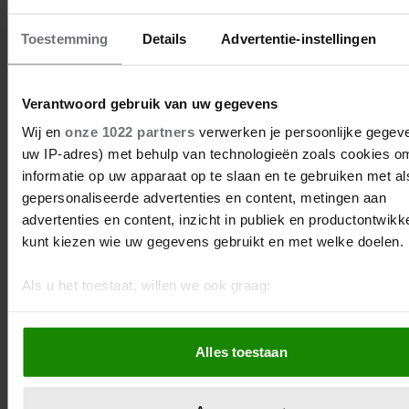
Toestemming
Details
Advertentie-instellingen
7 november 2023
Verantwoord gebruik van uw gegevens
VEEL FOTO’S VAN SPAANS
Wij en
onze 1022 partners
verwerken je persoonlijke gegeve
KONINGSPAAR IN
uw IP-adres) met behulp van technologieën zoals cookies o
DENEMARKEN
informatie op uw apparaat op te slaan en te gebruiken met al
gepersonaliseerde advertenties en content, metingen aan
Felipe en Letizia zijn op uitnodiging van koningin
advertenties en content, inzicht in publiek en productontwikk
Margrethe in Denemarken. Dat levert (veel) mooie
kunt kiezen wie uw gegevens gebruikt en met welke doelen.
plaatjes op.
Als u het toestaat, willen we ook graag:
Informatie verzamelen over uw geografische locatie, d
een paar meter nauwkeurig kan zijn
Alles toestaan
Uw apparaat identificeren door het actief te scannen 
specifieke eigenschappen (fingerprinting)
Lees meer over hoe uw persoonlijke gegevens worden verwe