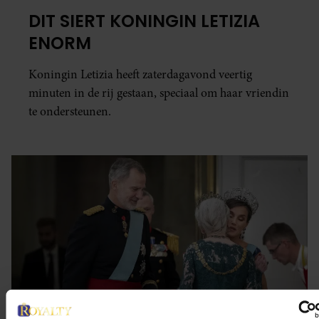
DIT SIERT KONINGIN LETIZIA
ENORM
Koningin Letizia heeft zaterdagavond veertig
minuten in de rij gestaan, speciaal om haar vriendin
te ondersteunen.