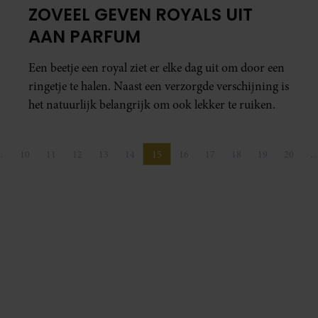
ZOVEEL GEVEN ROYALS UIT
AAN PARFUM
Een beetje een royal ziet er elke dag uit om door een
ringetje te halen. Naast een verzorgde verschijning is
het natuurlijk belangrijk om ook lekker te ruiken.
…
10
11
12
13
14
15
16
17
18
19
20
na
a
Pagina
Pagina
Pagina
Pagina
Pagina
Pagina
Pagina
Pagina
Pagina
Pagina
Pagina