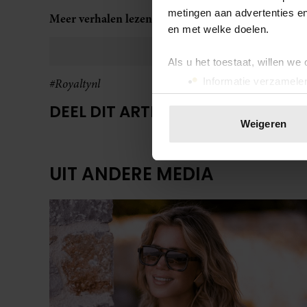
metingen aan advertenties en
Meer verhalen lezen? Neem nu een
digitaal abonn
en met welke doelen.
Als u het toestaat, willen we
Informatie verzamelen
#Royaltynl
Uw apparaat identific
DEEL DIT ARTIKEL OP SOCIAL MED
Lees meer over hoe uw perso
Weigeren
toestemming op elk moment wi
We gebruiken cookies om cont
UIT ANDERE MEDIA
websiteverkeer te analyseren
media, adverteren en analys
verstrekt of die ze hebben v
onze website blijft gebruiken.