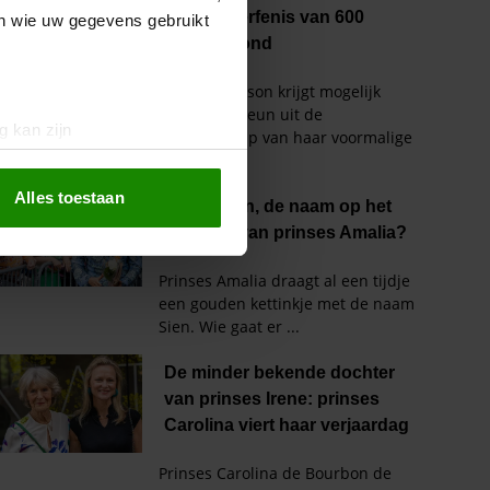
en wie uw gegevens gebruikt
g kan zijn
erprinting)
t
detailgedeelte
in. U kunt uw
Alles toestaan
 media te bieden en om ons
ze partners voor social
nformatie die u aan ze heeft
oord met onze cookies als u