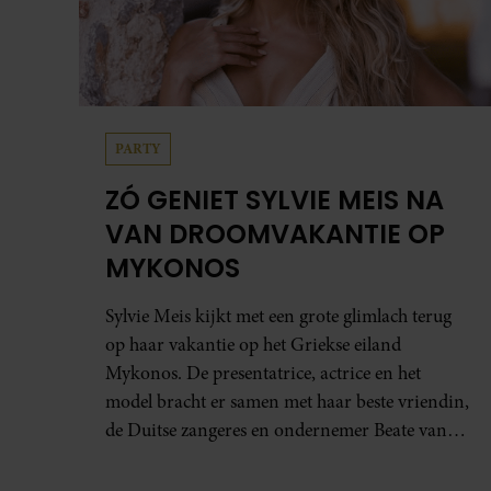
PARTY
ZÓ GENIET SYLVIE MEIS NA
VAN DROOMVAKANTIE OP
MYKONOS
Sylvie Meis kijkt met een grote glimlach terug
op haar vakantie op het Griekse eiland
Mykonos. De presentatrice, actrice en het
model bracht er samen met haar beste vriendin,
de Duitse zangeres en ondernemer Beate van
Baal, een week door. Op sociale media deelt
Sylvie Meis prachtige foto’s van de