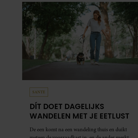
zonovergoten bestemming én vertelt ze hoe
bijzonder de reis voor haar is geweest.
SANTE
DÍT DOET DAGELIJKS
WANDELEN MET JE EETLUST
De een komt na een wandeling thuis en duikt
meteen de voorraadkast in, en de ander merkt