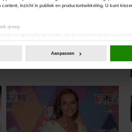
 content, inzicht in publiek en productontwikkeling. U kunt kiez
ement
op Royalty
 ook graag:
 over uw geografische locatie, die tot een paar meter nauwkeuri
eren door het actief te scannen op specifieke eigenschappen (fing
IA!
onlijke gegevens worden verwerkt en stel uw voorkeuren in he
Aanpassen
jzigen of intrekken in de Cookieverklaring.
ent en advertenties te personaliseren, om functies voor social
. Ook delen we informatie over uw gebruik van onze site met on
e. Deze partners kunnen deze gegevens combineren met andere i
erzameld op basis van uw gebruik van hun services. U gaat akk