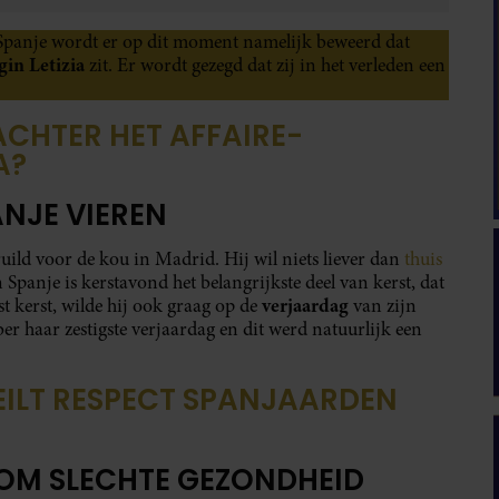
n Spanje wordt er op dit moment namelijk beweerd dat
gin Letizia
zit. Er wordt gezegd dat zij in het verleden een
ACHTER HET AFFAIRE-
A?
ANJE VIEREN
uild voor de kou in Madrid. Hij wil niets liever dan
thuis
n Spanje is kerstavond het belangrijkste deel van kerst, dat
verjaardag
st kerst, wilde hij ook graag op de
van zijn
er haar zestigste verjaardag en dit werd natuurlijk een
EILT RESPECT SPANJAARDEN
OM SLECHTE GEZONDHEID