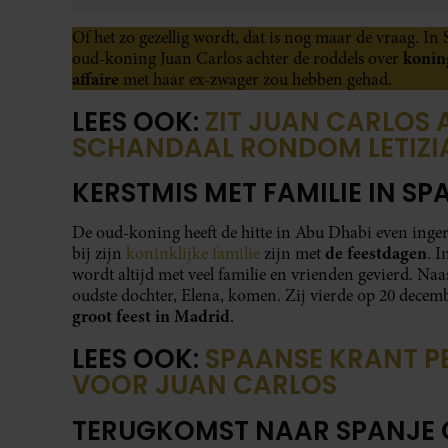
Of het zo gezellig wordt, dat is nog maar de vraag. I
konin
oud-koning Juan Carlos achter de roddels over
affaire
met haar ex-zwager zou hebben gehad.
LEES OOK:
ZIT JUAN CARLOS 
SCHANDAAL RONDOM LETIZI
KERSTMIS MET FAMILIE IN SP
De oud-koning heeft de hitte in Abu Dhabi even inger
de feestdagen
bij zijn
koninklijke familie
zijn met
. I
wordt altijd met veel familie en vrienden gevierd. Naa
oudste dochter, Elena, komen. Zij vierde op 20 decemb
groot feest in Madrid
.
LEES OOK:
SPAANSE KRANT P
VOOR JUAN CARLOS
TERUGKOMST NAAR SPANJE 