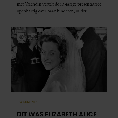
met Vriendin vertelt de 53-jarige presentatrice
openhartig over haar kinderen, ouder
worden en haar nieuwe kinderboek Chill.
Ook blikt ze terug op haar jeugd en deelt ze
welke levenslessen haar vandaag de dag het
meest bezighouden.
WEEKEND
DIT WAS ELIZABETH ALICE