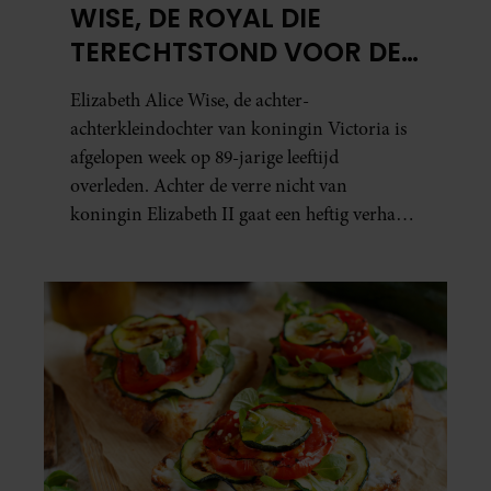
WISE, DE ROYAL DIE
TERECHTSTOND VOOR DE
DOOD VAN HAAR BABY
Elizabeth Alice Wise, de achter-
achterkleindochter van koningin Victoria is
afgelopen week op 89-jarige leeftijd
overleden. Achter de verre nicht van
koningin Elizabeth II gaat een heftig verhaal
schuil. Zo zag haar leven eruit.