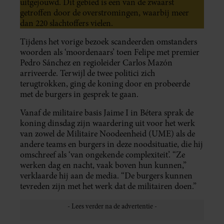
uitgejouwd. Dit gebied is een van de zwaarst
getroffen door de overstromingen, waarbij meer
dan 220 slachtoffers vielen.
Tijdens het vorige bezoek scandeerden omstanders
woorden als ‘moordenaars’ toen Felipe met premier
Pedro Sánchez en regioleider Carlos Mazón
arriveerde. Terwijl de twee politici zich
terugtrokken, ging de koning door en probeerde
met de burgers in gesprek te gaan.
Vanaf de militaire basis Jaime I in Bétera sprak de
koning dinsdag zijn waardering uit voor het werk
van zowel de Militaire Noodeenheid (UME) als de
andere teams en burgers in deze noodsituatie, die hij
omschreef als ‘van ongekende complexiteit’. “Ze
werken dag en nacht, vaak boven hun kunnen,”
verklaarde hij aan de media. “De burgers kunnen
tevreden zijn met het werk dat de militairen doen.”