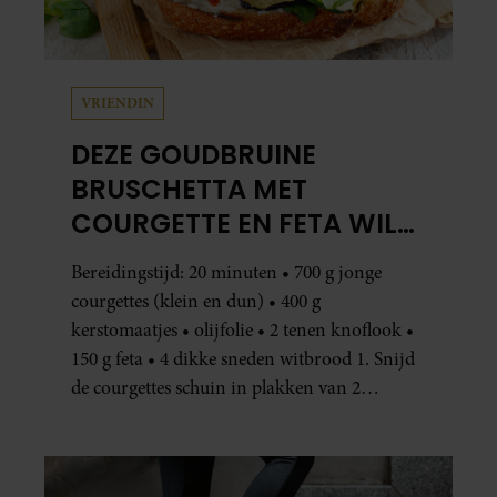
VRIENDIN
DEZE GOUDBRUINE
BRUSCHETTA MET
COURGETTE EN FETA WIL
JE METEEN MAKEN
Bereidingstijd: 20 minuten • 700 g jonge
courgettes (klein en dun) • 400 g
kerstomaatjes • olijfolie • 2 tenen knoflook •
150 g feta • 4 dikke sneden witbrood 1. Snijd
de courgettes schuin in plakken van 2
centimeter dik. Halveer de tomaatjes. Pel en
hak de knoflook. 2. Verhit een scheut olie
in…