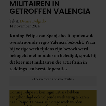
MILITAIREN IN
GETROFFEN VALENCIA
Tekst:
Denise Delgado
14 november 2024
Koning Felipe van Spanje heeft opnieuw de
overstroomde regio Valencia bezocht. Waar
hij vorige week tijdens zijn bezoek werd
bekogeld met modder en beledigd, sprak hij
dit keer met militairen die actief zijn in
reddings- en hersteloperaties.
Koning Felipe en koningin Letizia hebben
aangekondigd ook volgende week terug te keren
Paiporta
naar
, waar zij vorige week werden