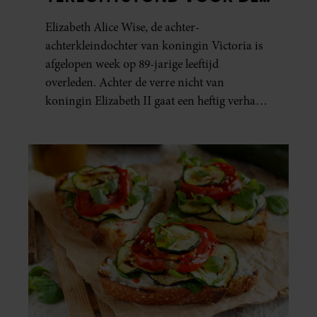
DOOD VAN HAAR BABY
Elizabeth Alice Wise, de achter-
achterkleindochter van koningin Victoria is
afgelopen week op 89-jarige leeftijd
overleden. Achter de verre nicht van
koningin Elizabeth II gaat een heftig verhaal
schuil. Zo zag haar leven eruit.