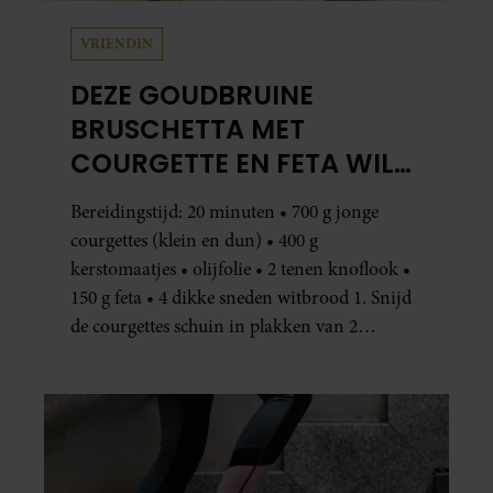
VRIENDIN
DEZE GOUDBRUINE
BRUSCHETTA MET
COURGETTE EN FETA WIL
JE METEEN MAKEN
Bereidingstijd: 20 minuten • 700 g jonge
courgettes (klein en dun) • 400 g
kerstomaatjes • olijfolie • 2 tenen knoflook •
150 g feta • 4 dikke sneden witbrood 1. Snijd
de courgettes schuin in plakken van 2
centimeter dik. Halveer de tomaatjes. Pel en
hak de knoflook. 2. Verhit een scheut olie
in…