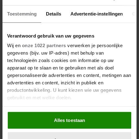
Toestemming
Details
Advertentie-instellingen
Ov
Verantwoord gebruik van uw gegevens
27 april 2026
Wij en
onze 1022 partners
verwerken je persoonlijke
KONING WILLEM-ALEXANDER
gegevens (bijv. uw IP-adres) met behulp van
JARIG: ZIJN MOOISTE
technologieën zoals cookies om informatie op uw
PORTRETTEN DOOR DE JAREN
apparaat op te slaan en te gebruiken met als doel
HEEN
gepersonaliseerde advertenties en content, metingen aan
advertenties en content, inzicht in publiek en
productontwikkeling. U kunt kiezen wie uw gegevens
gebruikt en met welke doelen.
Als u het toestaat, willen we ook graag:
Alles toestaan
Informatie verzamelen over uw geografische
locatie, die tot een paar meter nauwkeurig kan zijn
Uw apparaat identificeren door het actief te