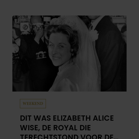
worden en haar nieuwe kinderboek Chill.
Ook blikt ze terug op haar jeugd en deelt ze
welke levenslessen haar vandaag de dag het
meest bezighouden.
WEEKEND
DIT WAS ELIZABETH ALICE
WISE, DE ROYAL DIE
TERECHTSTOND VOOR DE