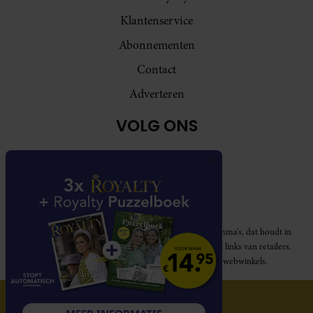
Klantenservice
Abonnementen
Contact
Adverteren
VOLG ONS
Royalty participeert in diverse affiliate marketing programma’s, dat houdt in
dat Royalty commissies ontvangt voor aankopen middels links van retailers.
Deze website wordt niet gesponsord door de genoemde webwinkels.
© 2026 Royalty Online