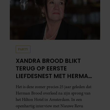
PARTY
XANDRA BROOD BLIKT
TERUG OP EERSTE
LIEFDESNEST MET HERMAN
BROOD: “HIER IS LOLA
Het is deze zomer precies 25 jaar geleden dat
GEBOREN”
Herman Brood overleed na zijn sprong van
het Hilton Hotel in Amsterdam. In een
openhartig interview met Nieuwe Revu