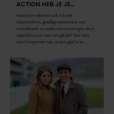
ACTION HEB JE JE
FAVORIETE FOTO’S BINNEN
Staat jouw telefoon ook vol met
ÉÉN MINUUT IN HANDEN
vakantiefoto’s, gezellige momenten met
vriendinnen en andere herinneringen die je
eigenlijk nooit meer terugkijkt? Met deze
mini fotoprinter van Action geef je ze
eindelijk een plekje buiten je camerarol. En
het leuke: binnen één minuut heb je jouw foto
al in handen.