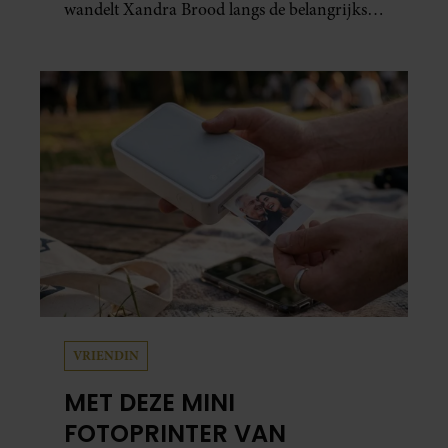
wandelt Xandra Brood langs de belangrijkste
plekken uit hun gezamenlijke verleden.
Vooral de woning aan de Lange
Leidsedwarsstraat roept een stortvloed aan
herinneringen op. Daar begon hun leven
samen en werd dochter Lola geboren.
VRIENDIN
MET DEZE MINI
FOTOPRINTER VAN