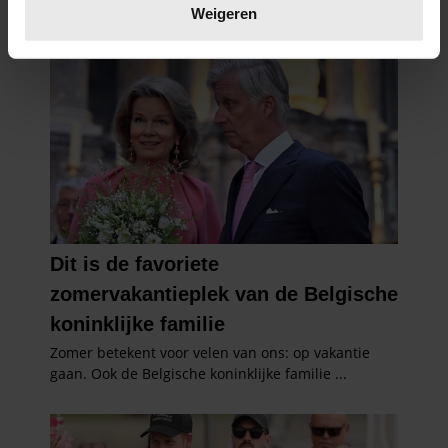
verwerkt en stel uw voorkeuren in het
detailgedeelte
in.
Weigeren
U kunt uw toestemming op elk moment wijzigen of
intrekken in de Cookieverklaring.
We gebruiken cookies om content en advertenties te
personaliseren, om functies voor social media te bieden
en om ons websiteverkeer te analyseren. Ook delen we
informatie over uw gebruik van onze site met onze
partners voor social media, adverteren en analyse. Deze
partners kunnen deze gegevens combineren met andere
informatie die u aan ze heeft verstrekt of die ze hebben
verzameld op basis van uw gebruik van hun services. U
gaat akkoord met onze cookies als u onze website blijft
gebruiken.