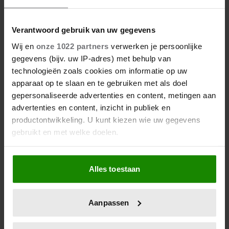
REDEN
Verantwoord gebruik van uw gegevens
Wij en
onze 1022 partners
verwerken je persoonlijke
gegevens (bijv. uw IP-adres) met behulp van
technologieën zoals cookies om informatie op uw
apparaat op te slaan en te gebruiken met als doel
gepersonaliseerde advertenties en content, metingen aan
advertenties en content, inzicht in publiek en
productontwikkeling. U kunt kiezen wie uw gegevens
gebruikt en met welke doelen.
Als u het toestaat, willen we ook graag:
Alles toestaan
Informatie verzamelen over uw geografische
locatie, die tot een paar meter nauwkeurig kan zijn
Uw apparaat identificeren door het actief te
Aanpassen
scannen op specifieke eigenschappen (fingerprinting)
Lees meer over hoe uw persoonlijke gegevens worden