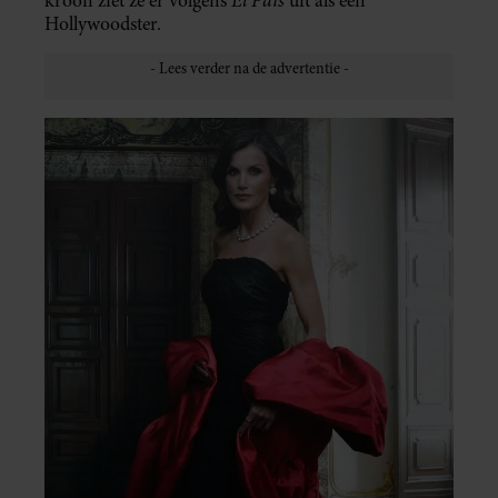
El Pais
kroon ziet ze er volgens
uit als een
Hollywoodster.