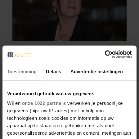
PARTY
XANDRA BROOD BLIKT
Toestemming
Details
Advertentie-instellingen
Ov
TERUG OP EERSTE
LIEFDESNEST MET HERMAN
Verantwoord gebruik van uw gegevens
BROOD: “HIER IS LOLA
Het is deze zomer precies 25 jaar geleden dat
Wij en
onze 1022 partners
verwerken je persoonlijke
GEBOREN”
Herman Brood overleed na zijn sprong van
gegevens (bijv. uw IP-adres) met behulp van
het Hilton Hotel in Amsterdam. In een
technologieën zoals cookies om informatie op uw
openhartig interview met Nieuwe Revu
apparaat op te slaan en te gebruiken met als doel
wandelt Xandra Brood langs de belangrijkste
gepersonaliseerde advertenties en content, metingen aan