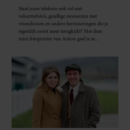
FAVORIETE FOTO’S BINNEN
partners kunnen deze gegevens combineren met andere
Staat jouw telefoon ook vol met
ÉÉN MINUUT IN HANDEN
informatie die u aan ze heeft verstrekt of die ze hebben
vakantiefoto’s, gezellige momenten met
verzameld op basis van uw gebruik van hun services. U
vriendinnen en andere herinneringen die je
gaat akkoord met onze cookies als u onze website blijft
eigenlijk nooit meer terugkijkt? Met deze
gebruiken.
mini fotoprinter van Action geef je ze
eindelijk een plekje buiten je camerarol. En
het leuke: binnen één minuut heb je jouw foto
al in handen.