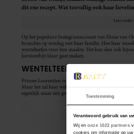
dit ene recept. Wat toevallig ook haar lievelin
Op het populaire Instagramaccount van Eloise van Oranj
brunches op zondag met haar familie. Hoe haar moeder
wentelteefjes voor hen maakte. Het kan dan ook bijna 
kerstontbijt klaar gaat maken.
WENTELTEEFJES
Prinses Laurentien is een vrouw met ene drukke agenda.
Maar het zal haar wel verbaasd hebben dat haar dochte
eigenlijk maar één gerecht kon maken: oud-Hollandse
Toestemming
Verantwoord gebruik van u
Wij en
onze 1022 partners
v
cookies om informatie op uw 