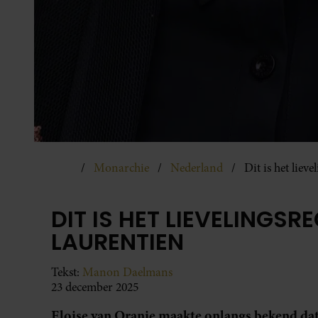
Monarchie
Nederland
Dit is het liev
DIT IS HET LIEVELINGSR
LAURENTIEN
Tekst:
Manon Daelmans
23 december 2025
Eloise van Oranje maakte onlangs bekend dat