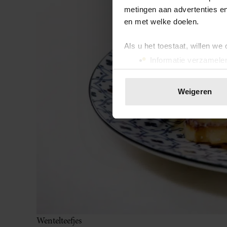
metingen aan advertenties en
en met welke doelen.
Als u het toestaat, willen we
Informatie verzamelen
Uw apparaat identific
Lees meer over hoe uw perso
Weigeren
toestemming op elk moment wi
We gebruiken cookies om cont
websiteverkeer te analyseren
media, adverteren en analys
verstrekt of die ze hebben v
onze website blijft gebruiken.
Wentelteefjes