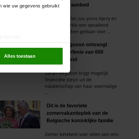
en wie uw gegevens gebruikt
g kan zijn
erprinting)
t
detailgedeelte
in. U kunt uw
Alles toestaan
 media te bieden en om ons
ze partners voor social
nformatie die u aan ze heeft
oord met onze cookies als u