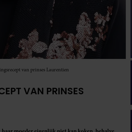
elingsrecept van prinses Laurentien
ECEPT VAN PRINSES
 haar moeder eigenlijk niet kan koken, behalve