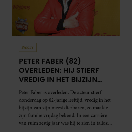
PARTY
PETER FABER (82)
OVERLEDEN: HIJ STIERF
VREDIG IN HET BIJZIJN
VAN ZIJN MEEST
Peter Faber is overleden. De acteur stierf
DIERBAREN
donderdag op 82-jarige leeftijd, vredig in het
bijzijn van zijn meest dierbaren, zo maakte
zijn familie vrijdag bekend. In een carrière
van ruim zestig jaar was hij te zien in talloze
films, tv-series en theaterproducties.