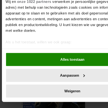
Wij en
onze 1022 partners
verwerken je persoonlijke gegeven
adres) met behulp van technologieën zoals cookies om infor
apparaat op te slaan en te gebruiken met als doel gepersona
advertenties en content, metingen aan advertenties en content
publiek en productontwikkeling. U kunt kiezen wie uw gegev
met welke doelen.
Als u het toestaat, willen we ook graag:
Informatie verzamelen over uw geografische locatie, d
meter nauwkeurig kan zijn
Alles toestaan
Uw apparaat identificeren door het actief te scannen 
eigenschappen (fingerprinting)
Lees meer over hoe uw persoonlijke gegevens worden verwe
Aanpassen
voorkeuren in het
detailgedeelte
in. U kunt uw toestemming
wijzigen of intrekken in de Cookieverklaring.
Weigeren
We gebruiken cookies om content en advertenties te persona
functies voor social media te bieden en om ons websiteverke
Ook delen we informatie over uw gebruik van onze site met 