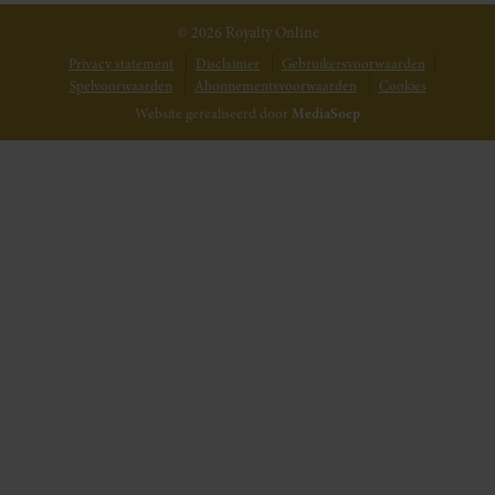
© 2026 Royalty Online
Privacy statement
Disclaimer
Gebruikersvoorwaarden
Spelvoorwaarden
Abonnementsvoorwaarden
Cookies
Website gerealiseerd door
MediaSoep