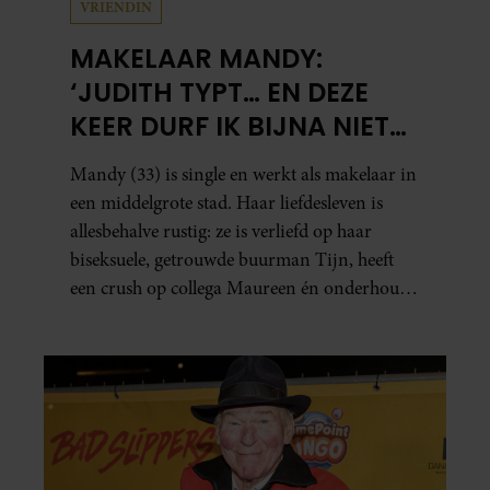
VRIENDIN
MAKELAAR MANDY:
‘JUDITH TYPT… EN DEZE
KEER DURF IK BIJNA NIET
TE LEZEN WAT ER KOMT’
Mandy (33) is single en werkt als makelaar in
een middelgrote stad. Haar liefdesleven is
allesbehalve rustig: ze is verliefd op haar
biseksuele, getrouwde buurman Tijn, heeft
een crush op collega Maureen én onderhoudt
in het geheim een seksuele relatie met een
bekende Nederlander.