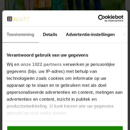
NEDERLAND
Toestemming
Details
Advertentie-instellingen
Ov
12 december 2025
WIST JE DAT AMALIA
Verantwoord gebruik van uw gegevens
‘OFFICIEEL’ GEEN
Wij en
onze 1022 partners
verwerken je persoonlijke
TROONOPVOLGER KAN ZIJN IN
gegevens (bijv. uw IP-adres) met behulp van
DÍT GEVAL?
technologieën zoals cookies om informatie op uw
Amalia staat weer even helemaal in the picture. Niet
apparaat op te slaan en te gebruiken met als doel
zo gek natuurlijk, over onze beoogde
gepersonaliseerde advertenties en content, metingen aan
troonopvolgster zijn maar liefst 2 boeken
advertenties en content, inzicht in publiek en
uitgebracht. Een historisch feitje uit 1 van die
productontwikkeling. U kunt kiezen wie uw gegevens
gebruikt en met welke doelen.
boeken zorgt nu voor ophef in Den Haag.
Als u het toestaat, willen we ook graag: