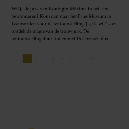
Wil je de jurk van Koningin Máxima in het echt
bewonderen? Kom dan naar het Fries Museum in
Leeuwarden voor de tentoonstelling ‘Ja, ik, wil!’ – en
ontdek de magie van de trouwjurk. De
tentoonstelling duurt tot en met 16 februari, dus
wees er snel bij!
1
2
3
4
5
6
…
377
»
Pagina
Pagina
Pagina
Pagina
Pagina
Pagina
Pagina
Volgende pagin