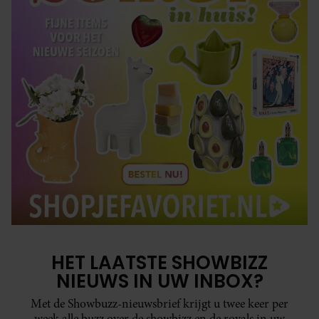
HET LAATSTE SHOWBIZZ
NIEUWS IN UW INBOX?
Met de Showbuzz-nieuwsbrief krijgt u twee keer per
week alle buzz over de showbizz en de royals in uw