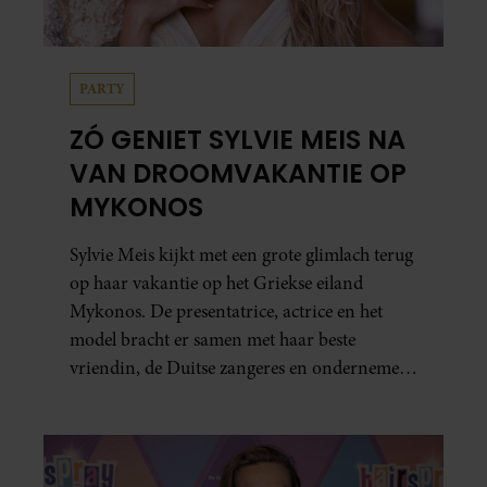
PARTY
ZÓ GENIET SYLVIE MEIS NA
VAN DROOMVAKANTIE OP
MYKONOS
Sylvie Meis kijkt met een grote glimlach terug
op haar vakantie op het Griekse eiland
Mykonos. De presentatrice, actrice en het
model bracht er samen met haar beste
vriendin, de Duitse zangeres en ondernemer
Beate van Baal, een week door. Op sociale
media deelt Sylvie Meis prachtige foto’s van de
zonovergoten bestemming én vertelt ze hoe
bijzonder de reis voor haar is geweest.