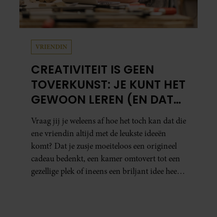
VRIENDIN
CREATIVITEIT IS GEEN
TOVERKUNST: JE KUNT HET
GEWOON LEREN (EN DAT
DOE JE ZO)
Vraag jij je weleens af hoe het toch kan dat die
ene vriendin altijd met de leukste ideeën
komt? Dat je zusje moeiteloos een origineel
cadeau bedenkt, een kamer omtovert tot een
gezellige plek of ineens een briljant idee heeft
voor een feestje? Of dat je buurman van een
oude plantenpot een hippe lamp weet te
maken, terwijl jij om de haverklap naar je