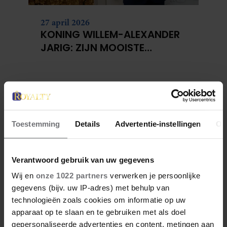
27 april 2026
KONING WILLEM-ALEXANDER
JARIG: ZIJN MOOISTE
PORTRETTEN DOOR DE JAREN
HEEN
Toestemming
Details
Advertentie-instellingen
Ov
Verantwoord gebruik van uw gegevens
Wij en
onze 1022 partners
verwerken je persoonlijke
gegevens (bijv. uw IP-adres) met behulp van
27 april 2026
technologieën zoals cookies om informatie op uw
DOKKUM PAKT UIT VOOR
apparaat op te slaan en te gebruiken met als doel
KONINGSPAAR TIJDENS
gepersonaliseerde advertenties en content, metingen aan