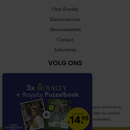
Over Royalty
Klantenservice
Abonnementen
Contact
Adverteren
VOLG ONS
Royalty participeert in diverse affiliate marketing programma’s, dat houdt in
dat Royalty commissies ontvangt voor aankopen middels links van retailers.
Deze website wordt niet gesponsord door de genoemde webwinkels.