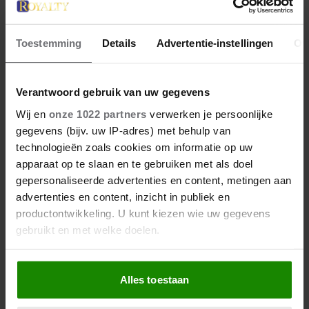
Toestemming
Details
Advertentie-instellingen
Ov
28 april 2026
DIT ZIJN DE 4 FAVORIETE
Verantwoord gebruik van uw gegevens
MODEMERKEN VAN PRINSES
CATHERINE
Wij en
onze 1022 partners
verwerken je persoonlijke
gegevens (bijv. uw IP-adres) met behulp van
technologieën zoals cookies om informatie op uw
apparaat op te slaan en te gebruiken met als doel
gepersonaliseerde advertenties en content, metingen aan
advertenties en content, inzicht in publiek en
productontwikkeling. U kunt kiezen wie uw gegevens
gebruikt en met welke doelen.
Als u het toestaat, willen we ook graag:
Alles toestaan
Informatie verzamelen over uw geografische
23 april 2026
locatie, die tot een paar meter nauwkeurig kan zijn