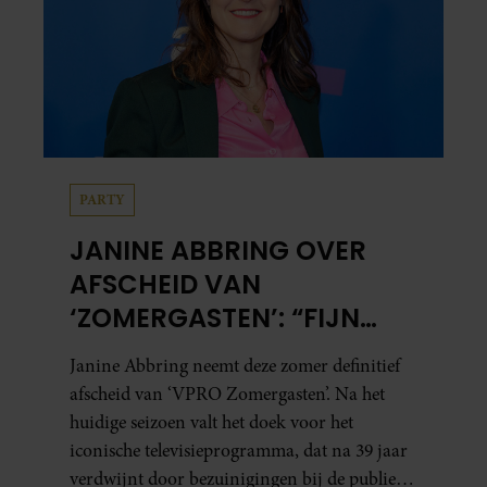
PARTY
JANINE ABBRING OVER
AFSCHEID VAN
‘ZOMERGASTEN’: “FIJN
DAT IK HET LICHT MAG
Janine Abbring neemt deze zomer definitief
UITDOEN”
afscheid van ‘VPRO Zomergasten’. Na het
huidige seizoen valt het doek voor het
iconische televisieprogramma, dat na 39 jaar
verdwijnt door bezuinigingen bij de publieke