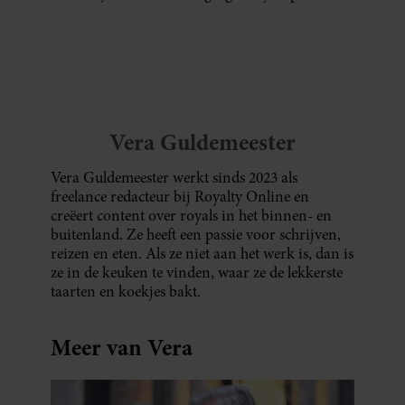
omroep. In een interview met Leeuwarder
Courant vertelt de presentatrice hoe dubbel
dat voor haar voelt. Hoewel ze uitkijkt naar
de laatste reeks, vindt ze het ook verdrietig dat
een televisieklassieker verdwijnt.
Vera Guldemeester
Vera Guldemeester werkt sinds 2023 als
freelance redacteur bij Royalty Online en
creëert content over royals in het binnen- en
buitenland. Ze heeft een passie voor schrijven,
reizen en eten. Als ze niet aan het werk is, dan is
ze in de keuken te vinden, waar ze de lekkerste
taarten en koekjes bakt.
Meer van Vera