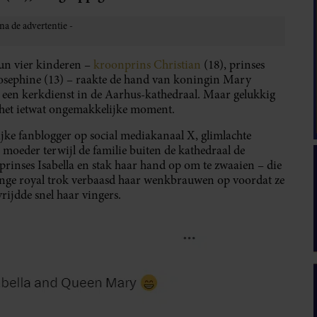
un vier kinderen –
kroonprins Christian
(18), prinses
s Josephine (13) – raakte de hand van koningin Mary
a een kerkdienst in de Aarhus-kathedraal. Maar gelukkig
 het ietwat ongemakkelijke moment.
jke fanblogger op social mediakanaal X, glimlachte
 moeder terwijl de familie buiten de kathedraal de
rinses Isabella en stak haar hand op om te zwaaien – die
 jonge royal trok verbaasd haar wenkbrauwen op voordat ze
ijdde snel haar vingers.