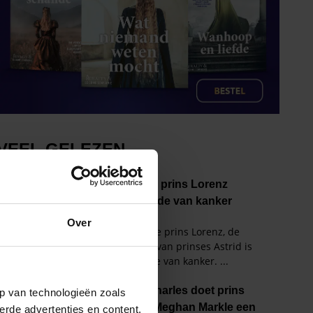
Over
p van technologieën zoals
erde advertenties en content,