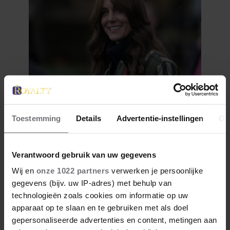
28 april 2026
Toestemming
Details
Advertentie-instellingen
Ov
DIT ZIJN DE 4 FAVORIETE
MODEMERKEN VAN PRINSES
CATHERINE
Verantwoord gebruik van uw gegevens
Wij en
onze 1022 partners
verwerken je persoonlijke
gegevens (bijv. uw IP-adres) met behulp van
technologieën zoals cookies om informatie op uw
apparaat op te slaan en te gebruiken met als doel
gepersonaliseerde advertenties en content, metingen aan