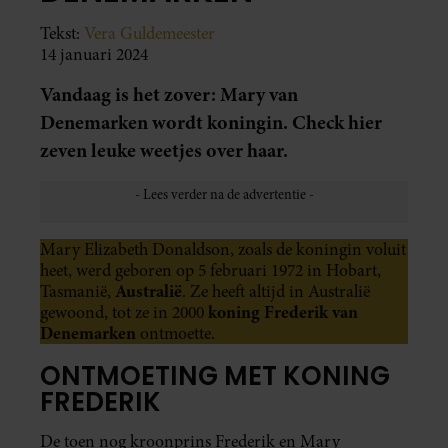
Tekst:
Vera Guldemeester
14 januari 2024
Vandaag is het zover: Mary van
Denemarken wordt koningin. Check hier
zeven leuke weetjes over haar.
Mary Elizabeth Donaldson, zoals de koningin voluit
heet, werd geboren op 5 februari 1972 in Hobart,
Australië
Tasmanië,
. Ze heeft altijd in Australië
koning Frederik van
gewoond, tot ze in 2000
Denemarken
ontmoette.
ONTMOETING MET KONING
FREDERIK
De toen nog kroonprins Frederik en Mary