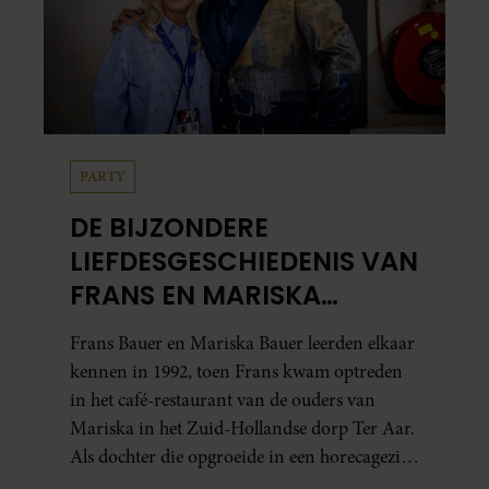
PARTY
DE BIJZONDERE
LIEFDESGESCHIEDENIS VAN
FRANS EN MARISKA
BAUER: OOK IN BED
Frans Bauer en Mariska Bauer leerden elkaar
ELKAARS EERSTE
kennen in 1992, toen Frans kwam optreden
in het café-restaurant van de ouders van
Mariska in het Zuid-Hollandse dorp Ter Aar.
Als dochter die opgroeide in een horecagezin
hielp Mariska vaak mee in de bediening.