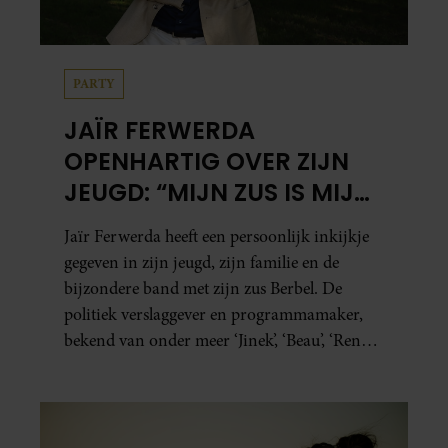
PARTY
JAÏR FERWERDA
OPENHARTIG OVER ZIJN
JEUGD: “MIJN ZUS IS MIJN
MORELE KOMPAS”
Jaïr Ferwerda heeft een persoonlijk inkijkje
gegeven in zijn jeugd, zijn familie en de
bijzondere band met zijn zus Berbel. De
politiek verslaggever en programmamaker,
bekend van onder meer ‘Jinek’, ‘Beau’, ‘Renze’,
‘Humberto’ en ‘RTL Tonight’, vertelt dat juist
zijn opvoeding de basis vormde voor zijn
carrière. Nog altijd kan hij voor advies bij
zijn zus terecht.