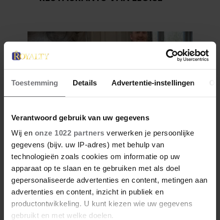
Toestemming
Details
Advertentie-instellingen
Ov
Verantwoord gebruik van uw gegevens
Wij en
onze 1022 partners
verwerken je persoonlijke
27 april 2026
gegevens (bijv. uw IP-adres) met behulp van
KONING WILLEM-ALEXANDER
technologieën zoals cookies om informatie op uw
JARIG: ZIJN MOOISTE
apparaat op te slaan en te gebruiken met als doel
PORTRETTEN DOOR DE JAREN
gepersonaliseerde advertenties en content, metingen aan
HEEN
advertenties en content, inzicht in publiek en
productontwikkeling. U kunt kiezen wie uw gegevens
gebruikt en met welke doelen.