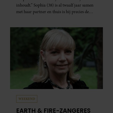
inhoudt.” Sophia (38) is al twaalf jaar samen
met haar partner en thuis is hij precies de
man op wie ze verliefd werd: lief, zorgzaam
en grappig. Toch merkt ze dat ze zich steeds
vaker schaamt zodra ze samen onder de
mensen zijn.
WEEKEND
EARTH & FIRE-ZANGERES