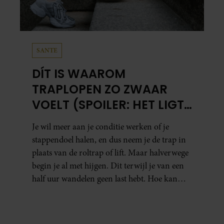
SANTE
DÍT IS WAAROM
TRAPLOPEN ZO ZWAAR
VOELT (SPOILER: HET LIGT
NIET AAN JE CONDITIE)
Je wil meer aan je conditie werken of je
stappendoel halen, en dus neem je de trap in
plaats van de roltrap of lift. Maar halverwege
begin je al met hijgen. Dit terwijl je van een
half uur wandelen geen last hebt. Hoe kan
dat?