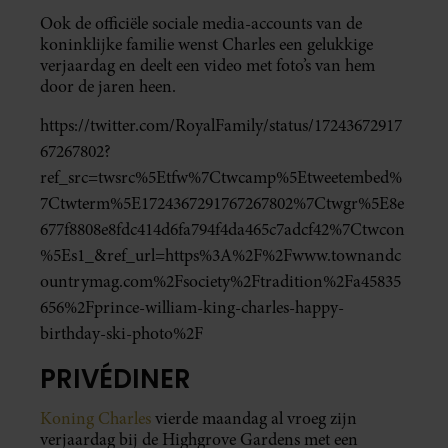
Ook de officiële sociale media-accounts van de
koninklijke familie wenst Charles een gelukkige
verjaardag en deelt een video met foto’s van hem
door de jaren heen.
https://twitter.com/RoyalFamily/status/17243672917
67267802?
ref_src=twsrc%5Etfw%7Ctwcamp%5Etweetembed%
7Ctwterm%5E1724367291767267802%7Ctwgr%5E8e
677f8808e8fdc414d6fa794f4da465c7adcf42%7Ctwcon
%5Es1_&ref_url=https%3A%2F%2Fwww.townandc
ountrymag.com%2Fsociety%2Ftradition%2Fa45835
656%2Fprince-william-king-charles-happy-
birthday-ski-photo%2F
PRIVÉDINER
Koning Charles
vierde maandag al vroeg zijn
verjaardag bij de Highgrove Gardens met een