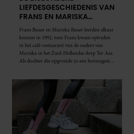
LIEFDESGESCHIEDENIS VAN
FRANS EN MARISKA
BAUER: OOK IN BED
Frans Bauer en Mariska Bauer leerden elkaar
ELKAARS EERSTE
kennen in 1992, toen Frans kwam optreden
in het café-restaurant van de ouders van
Mariska in het Zuid-Hollandse dorp Ter Aar.
Als dochter die opgroeide in een horecagezin
hielp Mariska vaak mee in de bediening.