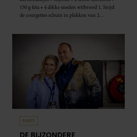
150 g feta • 4 dikke sneden witbrood 1. Snijd
de courgettes schuin in plakken van 2
centimeter dik. Halveer de tomaatjes. Pel en
hak de knoflook. 2. Verhit een scheut olie
in…
PARTY
DE BIJZONDERE