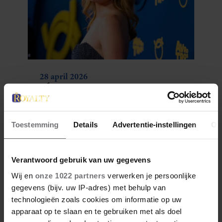
28 april 2026
DÍT ZIJN FAVORIETE
RESTAURANTS VAN ELOISE
Toestemming
Details
Advertentie-instellingen
Ov
Verantwoord gebruik van uw gegevens
Wij en
onze 1022 partners
verwerken je persoonlijke
gegevens (bijv. uw IP-adres) met behulp van
technologieën zoals cookies om informatie op uw
apparaat op te slaan en te gebruiken met als doel