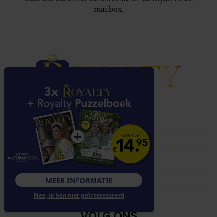
mailbox.
NAVIGATIE
Over Royalty
Klantenservice
Abonnementen
Contact
MEER INFORMATIE
Adverteren
Nee, ik ben niet geïnteresseerd
VOLG ONS