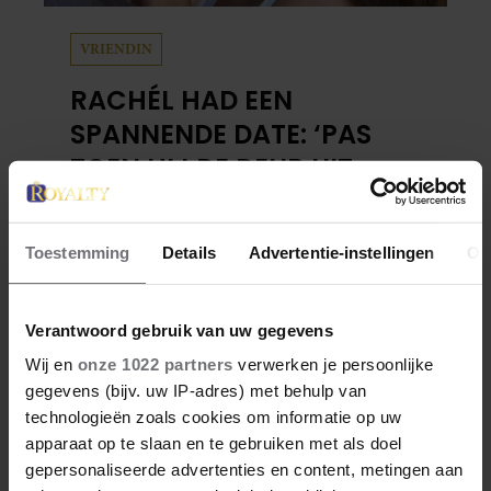
VRIENDIN
RACHÉL HAD EEN
SPANNENDE DATE: ‘PAS
TOEN HIJ DE DEUR UIT
WAS, BESEFTE IK WAT ER
Na haar scheiding ontdekt deze lezeres dat
ECHT WAS GEBEURD’
daten ook luchtig en leuk kan zijn. Maar als
Toestemming
Details
Advertentie-instellingen
Ov
ze Menno ontmoet, hoopt ze stiekem op meer
dan een vrijblijvende flirt. Tot één avond alles
in een heel ander daglicht zet.
Verantwoord gebruik van uw gegevens
Wij en
onze 1022 partners
verwerken je persoonlijke
gegevens (bijv. uw IP-adres) met behulp van
technologieën zoals cookies om informatie op uw
apparaat op te slaan en te gebruiken met als doel
gepersonaliseerde advertenties en content, metingen aan