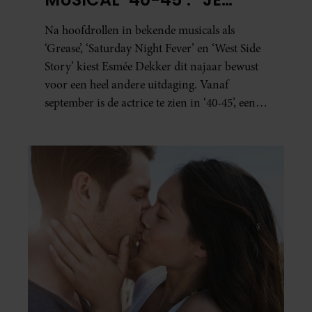
BESEFT INEENS HOE
Na hoofdrollen in bekende musicals als
KOSTBAAR VRIJHEID IS”
‘Grease’, ‘Saturday Night Fever’ en ‘West Side
Story’ kiest Esmée Dekker dit najaar bewust
voor een heel andere uitdaging. Vanaf
september is de actrice te zien in ‘40-45’, een
indrukwekkende spektakelmusical over de
Tweede Wereldoorlog. Volgens Esmée is het
een voorstelling die niet alleen raakt, maar
het publiek ook aan het denken zet.