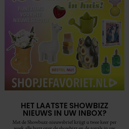
HET LAATSTE SHOWBIZZ
NIEUWS IN UW INBOX?
Met de Showbuzz-nieuwsbrief krijgt u twee keer per
week alle buzz over de showbizz en de royals in uw