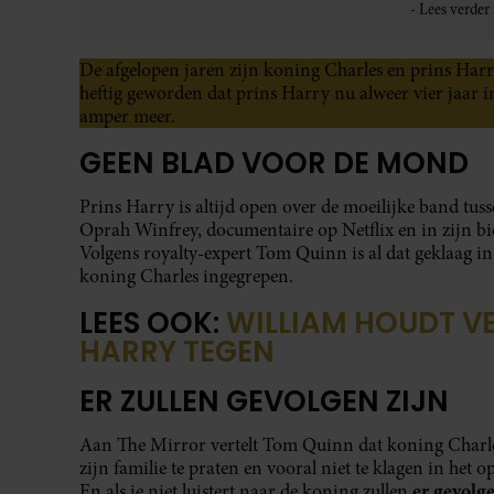
De afgelopen jaren zijn koning Charles en prins Harry 
heftig geworden dat prins Harry nu alweer vier jaar 
amper meer.
GEEN BLAD VOOR DE MOND
Prins Harry is altijd open over de moeilijke band tuss
Oprah Winfrey, documentaire op Netflix en in zijn b
Volgens royalty-expert Tom Quinn is al dat geklaag i
koning Charles ingegrepen.
LEES OOK:
WILLIAM HOUDT V
HARRY TEGEN
ER ZULLEN GEVOLGEN ZIJN
Aan The Mirror vertelt Tom Quinn dat koning Charles
zijn familie te praten en vooral niet te klagen in het
er gevolge
En als je niet luistert naar de koning zullen