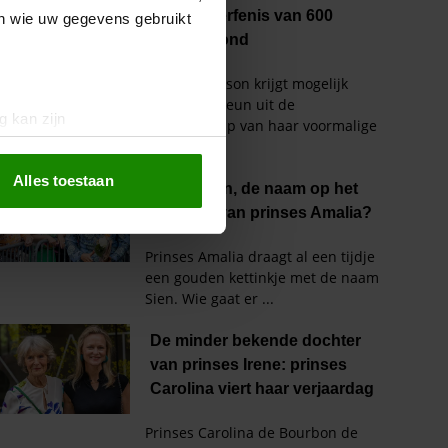
en wie uw gegevens gebruikt
g kan zijn
erprinting)
t
detailgedeelte
in. U kunt uw
Alles toestaan
 media te bieden en om ons
ze partners voor social
nformatie die u aan ze heeft
oord met onze cookies als u