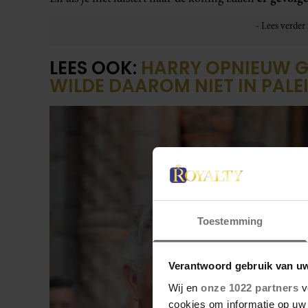
LEES OOK:
HARRY OPNIEUW G
WILDE DAAROM NIET IN PALE
Toestemming
Verantwoord gebruik van u
Wij en
onze 1022 partners
v
cookies om informatie op uw 