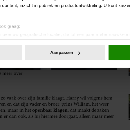
 content, inzicht in publiek en productontwikkeling. U kunt kiez
 ook graag:
 over uw geografische locatie, die tot een paar meter nauwkeuri
eren door het actief te scannen op specifieke eigenschappen (fing
onlijke gegevens worden verwerkt en stel uw voorkeuren in he
Aanpassen
jzigen of intrekken in de Cookieverklaring.
ent en advertenties te personaliseren, om functies voor social
s meer over
. Ook delen we informatie over uw gebruik van onze site met on
e. Deze partners kunnen deze gegevens combineren met andere i
erzameld op basis van uw gebruik van hun services. U gaat akk
zo vaak over zijn familie klaagt. Harry wil volgens hem
ren en dat zijn vader en broer, prins William, het weer
openbaar klagen
en, maar in het
, dat maakt de zaken
en er dan ook, als hij hiermee doorgaat, alleen maar meer