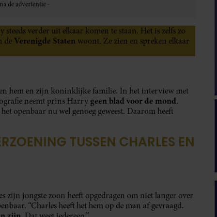
steeds verder uit elkaar komen te staan. Het is zelfs zo
Verenigde Staten
in de
woont. Ze zien en spreken elkaar
en hem en zijn koninklijke familie. In het interview met
geen blad voor de mond
iografie neemt prins Harry
.
n het openbaar nu wel genoeg geweest. Daarom heeft
ERZOENING TUSSEN CHARLES EN
 zijn jongste zoon heeft opgedragen om niet langer over
 openbaar. “Charles heeft het hem op de man af gevraagd.
n zijn
. Dat weet iedereen.”