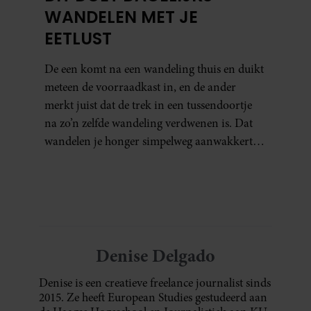
WANDELEN MET JE
EETLUST
De een komt na een wandeling thuis en duikt
meteen de voorraadkast in, en de ander
merkt juist dat de trek in een tussendoortje
na zo’n zelfde wandeling verdwenen is. Dat
wandelen je honger simpelweg aanwakkert,
blijkt uit onderzoek een stuk te kort door de
bocht. Er gebeurt iets veel interessanters.
Denise Delgado
Denise is een creatieve freelance journalist sinds
2015. Ze heeft European Studies gestudeerd aan