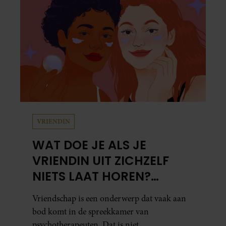
VRIENDIN
WAT DOE JE ALS JE
VRIENDIN UIT ZICHZELF
NIETS LAAT HOREN?
PSYCHOTHERAPEUT
Vriendschap is een onderwerp dat vaak aan
MARTINE GEEFT ADVIES.
bod komt in de spreekkamer van
psychotherapeuten. Dat is niet