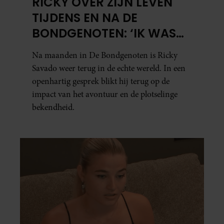
RICKY OVER ZIJN LEVEN
TIJDENS EN NA DE
BONDGENOTEN: ‘IK WAS
MENTAAL EN FYSIEK
Na maanden in De Bondgenoten is Ricky
UITGEPUT’
Savado weer terug in de echte wereld. In een
openhartig gesprek blikt hij terug op de
impact van het avontuur en de plotselinge
bekendheid.