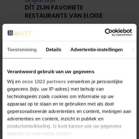
28 april 2026
DÍT ZIJN FAVORIETE
RESTAURANTS VAN ELOISE
Toestemming
Details
Advertentie-instellingen
Ov
Verantwoord gebruik van uw gegevens
Wij en
onze 1022 partners
verwerken je persoonlijke
gegevens (bijv. uw IP-adres) met behulp van
technologieën zoals cookies om informatie op uw
apparaat op te slaan en te gebruiken met als doel
27 april 2026
gepersonaliseerde advertenties en content, metingen aan
KONING WILLEM-ALEXANDER
advertenties en content, inzicht in publiek en
JARIG: ZIJN MOOISTE
productontwikkeling. U kunt kiezen wie uw gegevens
PORTRETTEN DOOR DE JAREN
gebruikt en met welke doelen.
HEEN