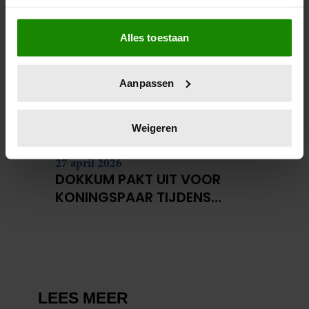
Als u het toestaat, willen we ook graag:
Alles toestaan
Informatie verzamelen over uw geografische
locatie, die tot een paar meter nauwkeurig kan zijn
Uw apparaat identificeren door het actief te
Aanpassen
scannen op specifieke eigenschappen (fingerprinting)
Lees meer over hoe uw persoonlijke gegevens worden
verwerkt en stel uw voorkeuren in het
detailgedeelte
in.
Weigeren
U kunt uw toestemming op elk moment wijzigen of
intrekken in de Cookieverklaring.
27 april 2026
DOKKUM PAKT UIT VOOR
We gebruiken cookies om content en advertenties te
KONINGSPAAR TIJDENS
personaliseren, om functies voor social media te bieden
KONINGSDAG 2026
en om ons websiteverkeer te analyseren. Ook delen we
informatie over uw gebruik van onze site met onze
partners voor social media, adverteren en analyse. Deze
partners kunnen deze gegevens combineren met andere
informatie die u aan ze heeft verstrekt of die ze hebben
verzameld op basis van uw gebruik van hun services. U