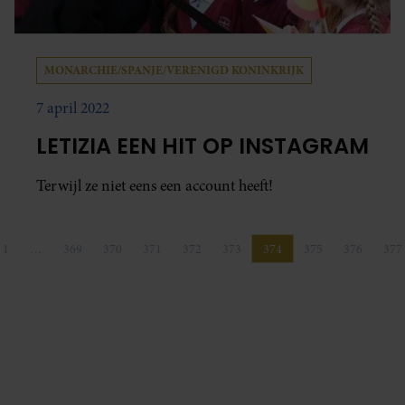
MONARCHIE/SPANJE/VERENIGD KONINKRIJK
7 april 2022
LETIZIA EEN HIT OP INSTAGRAM
Terwijl ze niet eens een account heeft!
1
…
369
370
371
372
373
374
375
376
377
ge pagina
Pagina
Pagina
Pagina
Pagina
Pagina
Pagina
Pagina
Pagina
Pagina
Pa