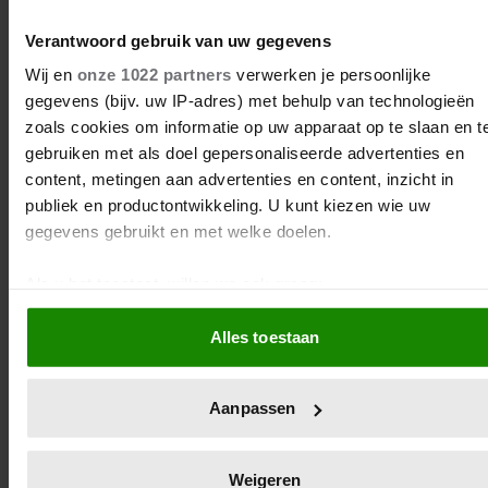
grootmoeder straks kan opvolgen als koning.
Verantwoord gebruik van uw gegevens
Wij en
onze 1022 partners
verwerken je persoonlijke
gegevens (bijv. uw IP-adres) met behulp van technologieën
zoals cookies om informatie op uw apparaat op te slaan en t
gebruiken met als doel gepersonaliseerde advertenties en
content, metingen aan advertenties en content, inzicht in
publiek en productontwikkeling. U kunt kiezen wie uw
gegevens gebruikt en met welke doelen.
Als u het toestaat, willen we ook graag:
Informatie verzamelen over uw geografische locatie,
Alles toestaan
die tot een paar meter nauwkeurig kan zijn
Uw apparaat identificeren door het actief te scannen 
MONARCHIE/NEDERLAND
specifieke eigenschappen (fingerprinting)
Aanpassen
7 april 2022
Lees meer over hoe uw persoonlijke gegevens worden
verwerkt en stel uw voorkeuren in het
detailgedeelte
in. U
WA EN MÁXIMA POSEREN
kunt uw toestemming op elk moment wijzigen of intrekken in
Weigeren