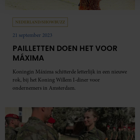
gebruik van onze site met onze partners voor social media,
adverteren en analyse. Deze partners kunnen deze gegeven
combineren met andere informatie die u aan ze heeft verstrek
NEDERLAND/SHOWBUZZ
die ze hebben verzameld op basis van uw gebruik van hun
21 september 2023
services. U gaat akkoord met onze cookies als u onze website
gebruiken.
PAILLETTEN DOEN HET VOOR
MÁXIMA
Koningin Máxima schitterde letterlijk in een nieuwe
rok, bij het Koning Willem I-diner voor
ondernemers in Amsterdam.