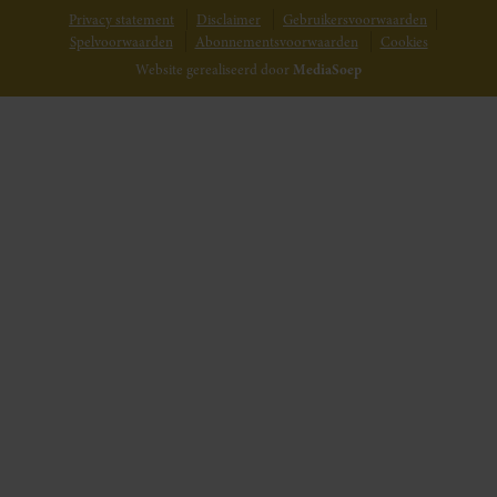
Privacy statement
Disclaimer
Gebruikersvoorwaarden
Spelvoorwaarden
Abonnementsvoorwaarden
Cookies
Website gerealiseerd door
MediaSoep