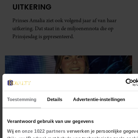
UITKERING
Prinses Amalia ziet ook volgend jaar af van haar
uitkering. Dat staat in de miljoenennota die op
Prinsjesdag is gepresenteerd.
Toestemming
Details
Advertentie-instellingen
Verantwoord gebruik van uw gegevens
Wij en
onze 1022 partners
verwerken je persoonlijke gegev