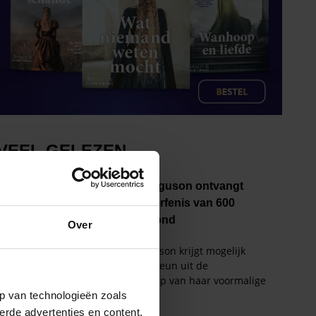
Over
p van technologieën zoals
erde advertenties en content,