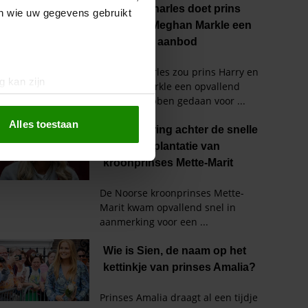
en wie uw gegevens gebruikt
g kan zijn
erprinting)
t
detailgedeelte
in. U kunt uw
Alles toestaan
 media te bieden en om ons
ze partners voor social
nformatie die u aan ze heeft
oord met onze cookies als u