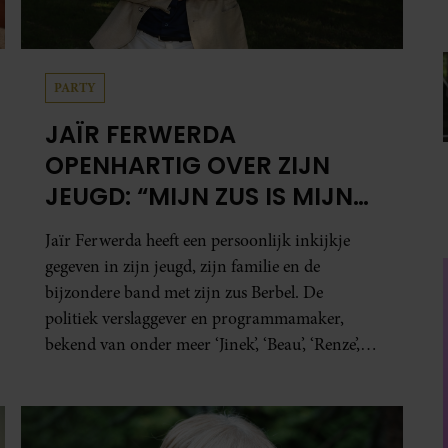
PARTY
JAÏR FERWERDA
OPENHARTIG OVER ZIJN
JEUGD: “MIJN ZUS IS MIJN
MORELE KOMPAS”
Jaïr Ferwerda heeft een persoonlijk inkijkje
gegeven in zijn jeugd, zijn familie en de
bijzondere band met zijn zus Berbel. De
politiek verslaggever en programmamaker,
bekend van onder meer ‘Jinek’, ‘Beau’, ‘Renze’,
‘Humberto’ en ‘RTL Tonight’, vertelt dat juist
zijn opvoeding de basis vormde voor zijn
carrière. Nog altijd kan hij voor advies bij zijn