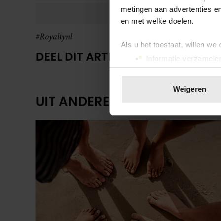
metingen aan advertenties en
en met welke doelen.
#Royaltynl
Als u het toestaat, willen we
DEEL DIT ARTIKEL OP SOCIAL MED
Informatie verzamelen
Uw apparaat identific
Lees meer over hoe uw perso
Weigeren
toestemming op elk moment wi
UIT ANDERE MEDIA
We gebruiken cookies om cont
websiteverkeer te analyseren
media, adverteren en analys
verstrekt of die ze hebben v
onze website blijft gebruiken.