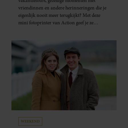
vakantiefoto’s, gezellige momenten met
vriendinnen en andere herinneringen die je
eigenlijk nooit meer terugkijkt? Met deze
mini fotoprinter van Action geef je ze
eindelijk een plekje buiten je camerarol. En
het leuke: binnen één minuut heb je jouw foto
al in handen.
WEEKEND