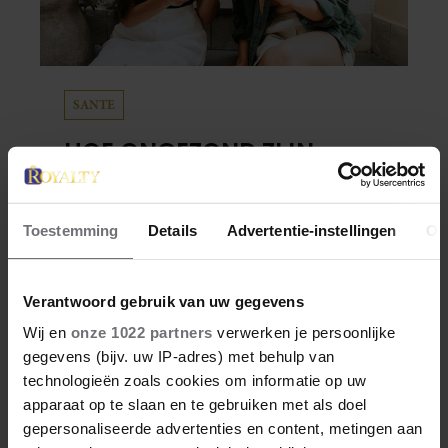
SANTE
HOE ONGEZOND ZIJN
IJSJES?
Waterijsjes, softijs, roomijs: het ene ijsje is
Toestemming
Details
Advertentie-instellingen
Ov
gezonder dan het andere. Voor welk ijs moet
je kiezen als je minder calorieën wilt
Verantwoord gebruik van uw gegevens
binnenkrijgen?
Wij en
onze 1022 partners
verwerken je persoonlijke
gegevens (bijv. uw IP-adres) met behulp van
technologieën zoals cookies om informatie op uw
apparaat op te slaan en te gebruiken met als doel
gepersonaliseerde advertenties en content, metingen aan