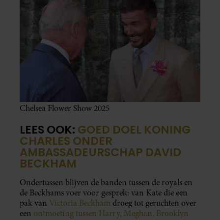
Chelsea Flower Show 2025
LEES OOK:
GOED DOEL KONING
CHARLES ONDER
AMBASSADEURSCHAP DAVID
BECKHAM
Ondertussen blijven de banden tussen de royals en
de Beckhams voer voor gesprek: van Kate die een
pak van
Victoria Beckham
droeg tot geruchten over
een
ontmoeting tussen Harry, Meghan, Brooklyn