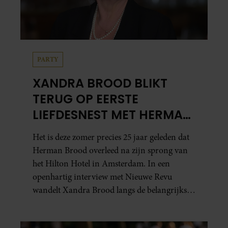
PARTY
XANDRA BROOD BLIKT
TERUG OP EERSTE
LIEFDESNEST MET HERMAN
BROOD: “HIER IS LOLA
Het is deze zomer precies 25 jaar geleden dat
GEBOREN”
Herman Brood overleed na zijn sprong van
het Hilton Hotel in Amsterdam. In een
openhartig interview met Nieuwe Revu
wandelt Xandra Brood langs de belangrijkste
plekken uit hun gezamenlijke verleden.
Vooral de woning aan de Lange