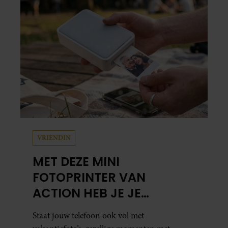
Leidsedwarsstraat roept een stortvloed aan
herinneringen op. Daar begon hun leven
samen en werd dochter Lola geboren.
VRIENDIN
MET DEZE MINI
FOTOPRINTER VAN
ACTION HEB JE JE
FAVORIETE FOTO’S BINNEN
Staat jouw telefoon ook vol met
ÉÉN MINUUT IN HANDEN