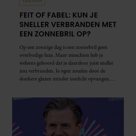
VRIENDIN
FEIT OF FABEL: KUN JE
SNELLER VERBRANDEN MET
EEN ZONNEBRIL OP?
Op een zonnige dag is een zonnebril geen
overbodige luxe. Maar misschien heb je
weleens gehoord dat je daardoor juist sneller
zou verbranden. Je ogen zouden door de
donkere glazen minder zonlicht opvangen,
waardoor je lichaam anders reageert op de
zon. Klinkt ergens logisch, maar klopt het
ook echt? Wij zoeken uit hoe het zit.