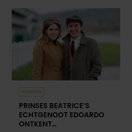
openhartig interview met ‘MAX Magazine’
vertelt de zanger dat hij lange tijd vooral
overleefde en steeds verder van zijn gevoel
verwijderd raakte.
WEEKEND
PRINSES BEATRICE’S
ECHTGENOOT EDOARDO
ONTKENT