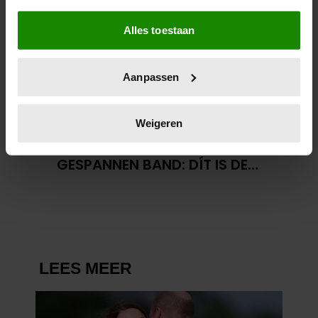
Als u het toestaat, willen we ook graag:
Alles toestaan
Informatie verzamelen over uw geografische
locatie, die tot een paar meter nauwkeurig kan zijn
Uw apparaat identificeren door het actief te
Aanpassen
scannen op specifieke eigenschappen (fingerprinting)
Lees meer over hoe uw persoonlijke gegevens worden
verwerkt en stel uw voorkeuren in het
detailgedeelte
in.
Weigeren
23 april 2026
U kunt uw toestemming op elk moment wijzigen of
KATE EN CAMILLA HEBBEN EEN
intrekken in de Cookieverklaring.
GESPANNEN BAND: DÍT IS DE
REDEN
We gebruiken cookies om content en advertenties te
personaliseren, om functies voor social media te bieden
en om ons websiteverkeer te analyseren. Ook delen we
informatie over uw gebruik van onze site met onze
partners voor social media, adverteren en analyse. Deze
partners kunnen deze gegevens combineren met andere
informatie die u aan ze heeft verstrekt of die ze hebben
verzameld op basis van uw gebruik van hun services. U