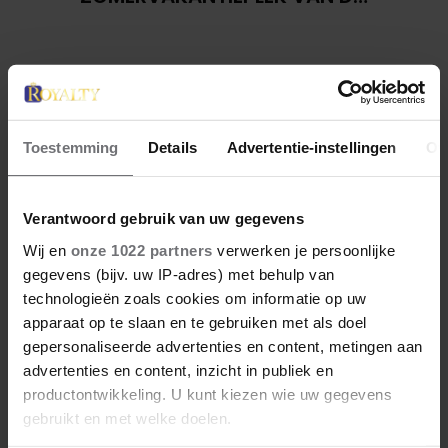
BELGISCHE KONINKLIJKE
FAMILIE
Toestemming
Details
Advertentie-instellingen
Ov
Verantwoord gebruik van uw gegevens
Wij en
onze 1022 partners
verwerken je persoonlijke
gegevens (bijv. uw IP-adres) met behulp van
28 april 2026
technologieën zoals cookies om informatie op uw
DIT ZIJN DE 4 FAVORIETE
apparaat op te slaan en te gebruiken met als doel
MODEMERKEN VAN PRINSES
gepersonaliseerde advertenties en content, metingen aan
CATHERINE
advertenties en content, inzicht in publiek en
productontwikkeling. U kunt kiezen wie uw gegevens
gebruikt en met welke doelen.