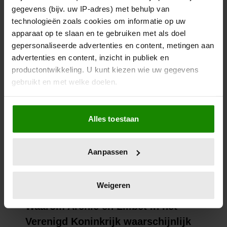
gegevens (bijv. uw IP-adres) met behulp van
technologieën zoals cookies om informatie op uw
apparaat op te slaan en te gebruiken met als doel
gepersonaliseerde advertenties en content, metingen aan
advertenties en content, inzicht in publiek en
productontwikkeling. U kunt kiezen wie uw gegevens
gebruikt en met welke doelen.
Als u het toestaat, willen we ook graag:
Alles toestaan
Informatie verzamelen over uw geografische
locatie, die tot een paar meter nauwkeurig kan zijn
Uw apparaat identificeren door het actief te
Aanpassen
scannen op specifieke eigenschappen (fingerprinting)
Lees meer over hoe uw persoonlijke gegevens worden
verwerkt en stel uw voorkeuren in het
detailgedeelte
in.
Weigeren
U kunt uw toestemming op elk moment wijzigen of
intrekken in de Cookieverklaring.