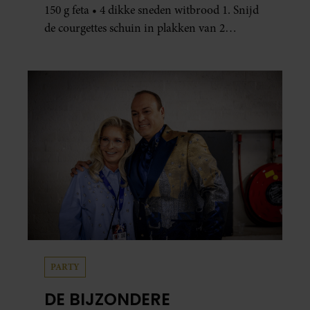
150 g feta • 4 dikke sneden witbrood 1. Snijd
de courgettes schuin in plakken van 2
centimeter dik. Halveer de tomaatjes. Pel en
hak de knoflook. 2. Verhit een scheut olie
in…
PARTY
DE BIJZONDERE