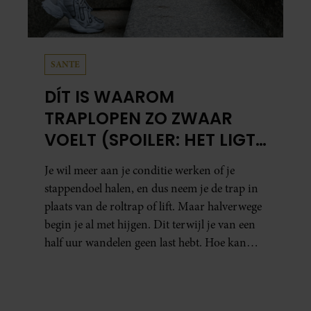
SANTE
DÍT IS WAAROM
TRAPLOPEN ZO ZWAAR
VOELT (SPOILER: HET LIGT
NIET AAN JE CONDITIE)
Je wil meer aan je conditie werken of je
stappendoel halen, en dus neem je de trap in
plaats van de roltrap of lift. Maar halverwege
begin je al met hijgen. Dit terwijl je van een
half uur wandelen geen last hebt. Hoe kan
dat?