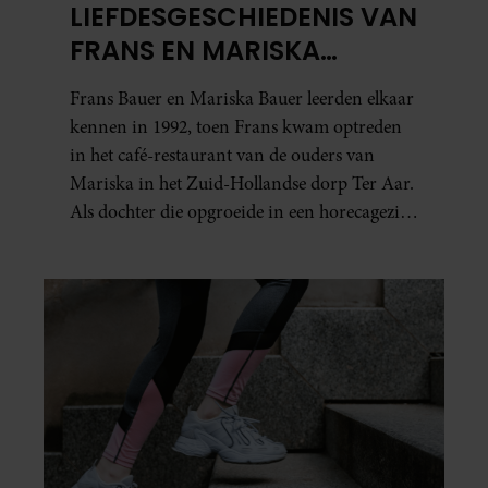
LIEFDESGESCHIEDENIS VAN
FRANS EN MARISKA
BAUER: OOK IN BED
Frans Bauer en Mariska Bauer leerden elkaar
ELKAARS EERSTE
kennen in 1992, toen Frans kwam optreden
in het café-restaurant van de ouders van
Mariska in het Zuid-Hollandse dorp Ter Aar.
Als dochter die opgroeide in een horecagezin
hielp Mariska vaak mee in de bediening.