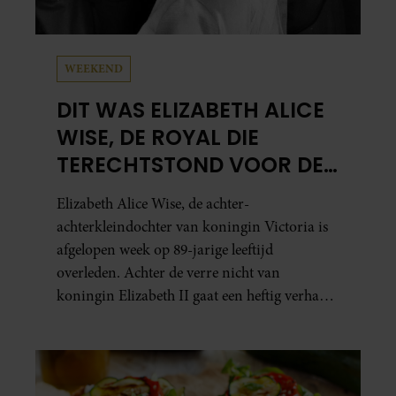
WEEKEND
DIT WAS ELIZABETH ALICE
WISE, DE ROYAL DIE
TERECHTSTOND VOOR DE
DOOD VAN HAAR BABY
Elizabeth Alice Wise, de achter-
achterkleindochter van koningin Victoria is
afgelopen week op 89-jarige leeftijd
overleden. Achter de verre nicht van
koningin Elizabeth II gaat een heftig verhaal
schuil. Zo zag haar leven eruit.