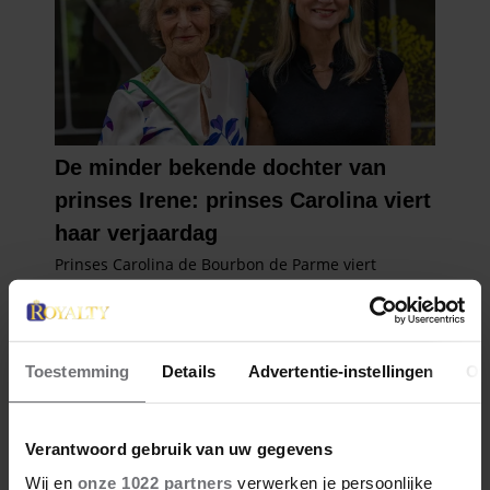
Toestemming
Details
Advertentie-instellingen
Ov
Verantwoord gebruik van uw gegevens
Wij en
onze 1022 partners
verwerken je persoonlijke