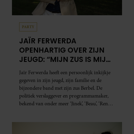
PARTY
JAÏR FERWERDA
OPENHARTIG OVER ZIJN
JEUGD: “MIJN ZUS IS MIJN
MORELE KOMPAS”
Jaïr Ferwerda heeft een persoonlijk inkijkje
gegeven in zijn jeugd, zijn familie en de
bijzondere band met zijn zus Berbel. De
politiek verslaggever en programmamaker,
bekend van onder meer ‘Jinek’, ‘Beau’, ‘Renze’,
‘Humberto’ en ‘RTL Tonight’, vertelt dat juist
zijn opvoeding de basis vormde voor zijn
carrière. Nog altijd kan hij voor advies bij