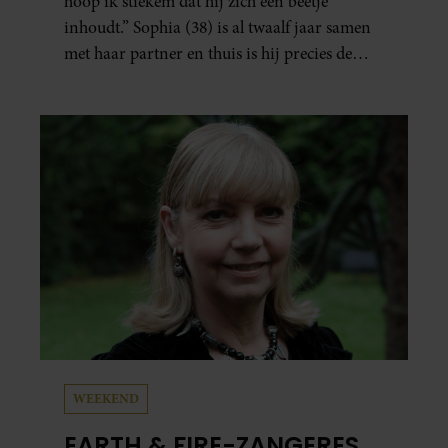
hoop ik stiekem dat hij zich een beetje
inhoudt.” Sophia (38) is al twaalf jaar samen
met haar partner en thuis is hij precies de
man op wie ze verliefd werd: lief, zorgzaam
en grappig. Toch merkt ze dat ze zich steeds
vaker schaamt zodra ze samen onder de
mensen zijn.
WEEKEND
EARTH & FIRE-ZANGERES