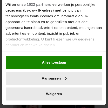
FAMILIE
Wij en
onze 1022 partners
verwerken je persoonlijke
gegevens (bijv. uw IP-adres) met behulp van
technologieën zoals cookies om informatie op uw
apparaat op te slaan en te gebruiken met als doel
gepersonaliseerde advertenties en content, metingen aan
advertenties en content, inzicht in publiek en
productontwikkeling. U kunt kiezen wie uw gegevens
gebruikt en met welke doelen.
Als u het toestaat, willen we ook graag:
28 april 2026
Alles toestaan
Informatie verzamelen over uw geografische
DIT ZIJN DE 4 FAVORIETE
locatie, die tot een paar meter nauwkeurig kan zijn
MODEMERKEN VAN PRINSES
Uw apparaat identificeren door het actief te
CATHERINE
Aanpassen
scannen op specifieke eigenschappen (fingerprinting)
Lees meer over hoe uw persoonlijke gegevens worden
verwerkt en stel uw voorkeuren in het
detailgedeelte
in.
Weigeren
U kunt uw toestemming op elk moment wijzigen of
intrekken in de Cookieverklaring.