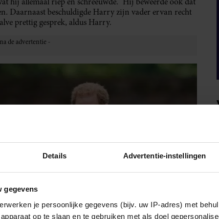
t hij allemaal riep en schreeuwde.” Hij beweerde ook dat
n. Daarnaast beschuldigde Harry zijn vader ervan recht
alve prettig gesprek, aldus Harry.
Details
Advertentie-instellingen
w gegevens
erwerken je persoonlijke gegevens (bijv. uw IP-adres) met behul
apparaat op te slaan en te gebruiken met als doel gepersonalise