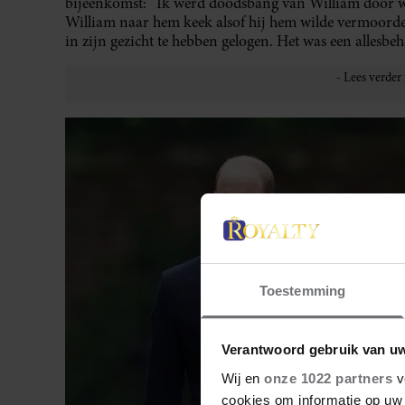
bijeenkomst: “Ik werd doodsbang van William door wa
William naar hem keek alsof hij hem wilde vermoorde
in zijn gezicht te hebben gelogen. Het was een allesbeh
Toestemming
Verantwoord gebruik van u
Wij en
onze 1022 partners
v
cookies om informatie op uw 