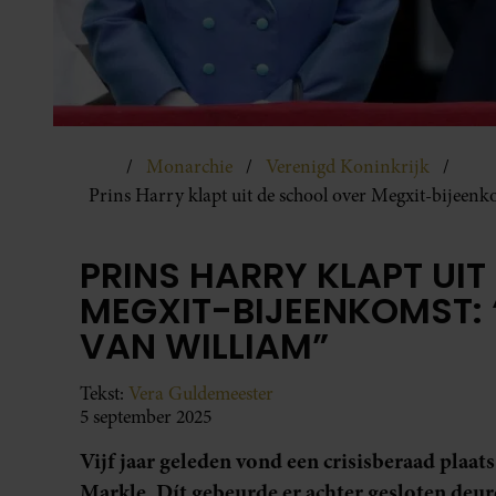
Monarchie
Verenigd Koninkrijk
Prins Harry klapt uit de school over Megxit-bijeen
PRINS HARRY KLAPT UI
MEGXIT-BIJEENKOMST:
VAN WILLIAM”
Tekst:
Vera Guldemeester
5 september 2025
Vijf jaar geleden vond een crisisberaad plaa
Markle. Dít gebeurde er achter gesloten deur