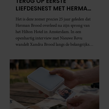
TERUG OP EERSTE
LIEFDESNEST MET HERMAN
BROOD: “HIER IS LOLA
Het is deze zomer precies 25 jaar geleden dat
GEBOREN”
Herman Brood overleed na zijn sprong van
het Hilton Hotel in Amsterdam. In een
openhartig interview met Nieuwe Revu
wandelt Xandra Brood langs de belangrijkste
plekken uit hun gezamenlijke verleden.
Vooral de woning aan de Lange
Leidsedwarsstraat roept een stortvloed aan
herinneringen op. Daar begon hun leven
samen en werd dochter Lola geboren.