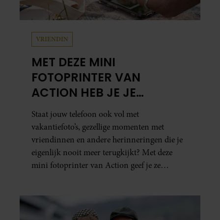
VRIENDIN
MET DEZE MINI
FOTOPRINTER VAN
ACTION HEB JE JE
FAVORIETE FOTO’S BINNEN
Staat jouw telefoon ook vol met
ÉÉN MINUUT IN HANDEN
vakantiefoto’s, gezellige momenten met
vriendinnen en andere herinneringen die je
eigenlijk nooit meer terugkijkt? Met deze
mini fotoprinter van Action geef je ze
eindelijk een plekje buiten je camerarol. En
het leuke: binnen één minuut heb je jouw foto
al in handen.