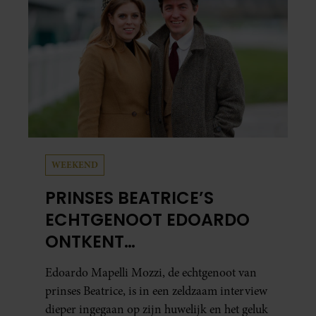
WEEKEND
PRINSES BEATRICE’S
ECHTGENOOT EDOARDO
ONTKENT
HUWELIJKSPROBLEMEN
Edoardo Mapelli Mozzi, de echtgenoot van
prinses Beatrice, is in een zeldzaam interview
dieper ingegaan op zijn huwelijk en het geluk