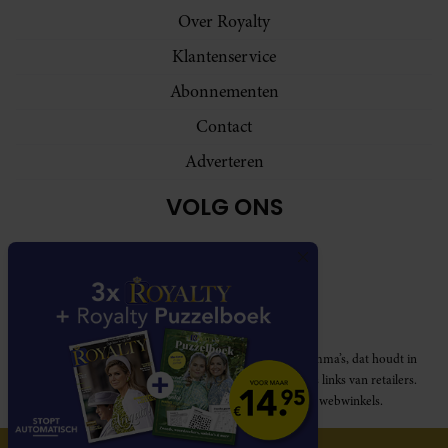
Over Royalty
Klantenservice
Abonnementen
Contact
Adverteren
VOLG ONS
Royalty participeert in diverse affiliate marketing programma’s, dat houdt in
dat Royalty commissies ontvangt voor aankopen middels links van retailers.
Deze website wordt niet gesponsord door de genoemde webwinkels.