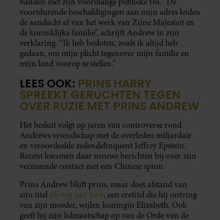
banden met zijn voormalige publieke rol. “De
voortdurende beschuldigingen aan mijn adres leiden
de aandacht af van het werk van Zijne Majesteit en
de koninklijke familie”, schrijft Andrew in zijn
verklaring. “Ik heb besloten, zoals ik altijd heb
gedaan, om mijn plicht tegenover mijn familie en
mijn land voorop te stellen.”
LEES OOK:
PRINS HARRY
SPREEKT GERUCHTEN TEGEN
OVER RUZIE MET PRINS ANDREW
Het besluit volgt op jaren van controverse rond
Andrews vriendschap met de overleden miljardair
en veroordeelde zedendelinquent Jeffrey Epstein.
Recent kwamen daar nieuwe berichten bij over zijn
vermeende contact met een Chinese spion.
Prins Andrew blijft prins, maar doet afstand van
Hertog van York
zijn titel
, een eretitel die hij ontving
van zijn moeder, wijlen koningin Elizabeth. Ook
geeft hij zijn lidmaatschap op van de Orde van de