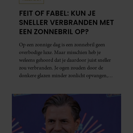
FEIT OF FABEL: KUN JE
SNELLER VERBRANDEN MET
EEN ZONNEBRIL OP?
Op een zonnige dag is een zonnebril geen
overbodige luxe. Maar misschien heb je
weleens gehoord dat je daardoor juist sneller
zou verbranden. Je ogen zouden door de
donkere glazen minder zonlicht opvangen,
waardoor je lichaam anders reageert op de
zon. Klinkt ergens logisch, maar klopt het
ook echt? Wij zoeken uit hoe het zit.