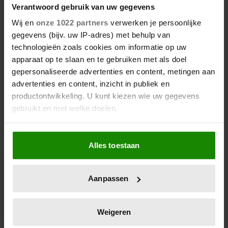
DÍT ZIJN FAVORIETE
Verantwoord gebruik van uw gegevens
RESTAURANTS VAN ELOISE
Wij en
onze 1022 partners
verwerken je persoonlijke
gegevens (bijv. uw IP-adres) met behulp van
technologieën zoals cookies om informatie op uw
apparaat op te slaan en te gebruiken met als doel
gepersonaliseerde advertenties en content, metingen aan
advertenties en content, inzicht in publiek en
productontwikkeling. U kunt kiezen wie uw gegevens
gebruikt en met welke doelen.
Als u het toestaat, willen we ook graag:
Alles toestaan
Informatie verzamelen over uw geografische
locatie, die tot een paar meter nauwkeurig kan zijn
27 april 2026
Uw apparaat identificeren door het actief te
KONING WILLEM-ALEXANDER
Aanpassen
scannen op specifieke eigenschappen (fingerprinting)
JARIG: ZIJN MOOISTE
Lees meer over hoe uw persoonlijke gegevens worden
PORTRETTEN DOOR DE JAREN
verwerkt en stel uw voorkeuren in het
detailgedeelte
in.
Weigeren
HEEN
U kunt uw toestemming op elk moment wijzigen of