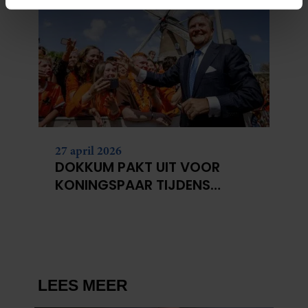
intrekken in de Cookieverklaring.
We gebruiken cookies om content en advertenties te
personaliseren, om functies voor social media te bieden
en om ons websiteverkeer te analyseren. Ook delen we
informatie over uw gebruik van onze site met onze
partners voor social media, adverteren en analyse. Deze
partners kunnen deze gegevens combineren met andere
informatie die u aan ze heeft verstrekt of die ze hebben
27 april 2026
verzameld op basis van uw gebruik van hun services. U
DOKKUM PAKT UIT VOOR
gaat akkoord met onze cookies als u onze website blijft
KONINGSPAAR TIJDENS
gebruiken.
KONINGSDAG 2026