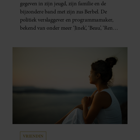
SOPHIA: ‘IK SCHAAM ME
VOOR MIJN MAN ALS WE
MET ANDEREN ZIJN’
“Thuis is hij de leukste man die ik ken, maar
zodra we een verjaardag of etentje hebben,
hoop ik stiekem dat hij zich een beetje
inhoudt.” Sophia (38) is al twaalf jaar samen
met haar partner en thuis is hij precies de
man op wie ze verliefd werd: lief, zorgzaam
en grappig. Toch merkt ze dat ze zich steeds
vaker schaamt zodra ze samen onder de
mensen zijn.