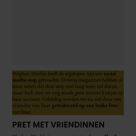
Heather
Meghan Markle is samen met vriendinnen
Dorak
en Kelly McKee Zajfen op wintersport. Ze
zijn alle drie vrolijk en hebben veel pret. Heather
deelt diverse foto’s van de skitrip op haar Instagram-
pagina en zet daarbij de volgende tekst: “Wow, wat
perfecte reis
een
! Mijn hart is zo vol. De kinderen
genoten overdag van de pistes en de volwassenen
hebben tot diep in de nacht gelachen. Werkelijk
waar gelukkig door de lieve met onze fantastische
vrienden!”
LEES OOK:
HÏER GAAN DE
EUROPESE ROYALS OP
WINTERSPORT