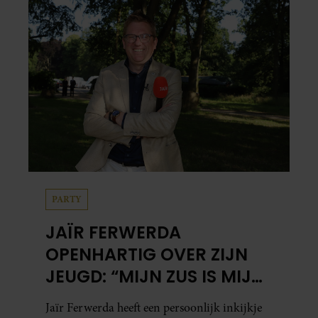
gegeven in zijn jeugd, zijn familie en de
bijzondere band met zijn zus Berbel. De
politiek verslaggever en programmamaker,
bekend van onder meer ‘Jinek’, ‘Beau’, ‘Renze’,
‘Humberto’ en ‘RTL Tonight’, vertelt dat juist
zijn opvoeding de basis vormde voor zijn
carrière. Nog altijd kan hij voor advies bij
zijn zus terecht.
VRIENDIN