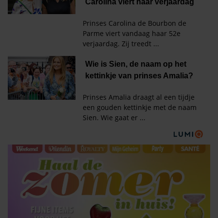
HET LAATSTE SHOWBIZZ
NIEUWS IN UW INBOX?
Met de Showbuzz-nieuwsbrief krijgt u twee keer per
week alle buzz over de showbizz en de royals in uw
mailbox.