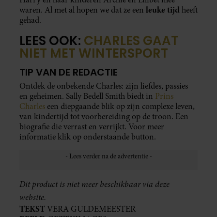
BEELD
GETTYIMAGES
Meer verhalen lezen? Neem nu een
digitaal
abonnement
op Royalty
#Royaltynl
DEEL DIT ARTIKEL OP SOCIAL
MEDIA!
UIT ANDERE MEDIA