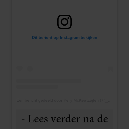
BLIJE MEGHAN
Op de foto’s is een blije Meghan te zien. Ze heeft een
dikke winterjas
aan en draagt een zwarte muts en
geniet
een grote zonnebril. Ze ziet er erg goed uit en
duidelijk
van deze dagen met haar vriendinnen in
de sneeuw.
ALLEEN OF MET HET GEZIN
OP WINTERSPORT
Of prins Harry en de kinderen ook in de sneeuw
aanwezig zijn, dat is niet duidelijk. Het kan zijn dat
Meghan Markle alleen met haar vriendinnen naar
de sneeuw is gevlogen. Ook kan het zo zijn dat prins