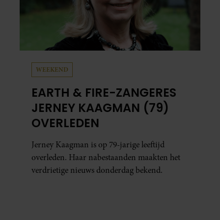
Vera Guldemeester
Vera Guldemeester werkt sinds 2023 als
freelance redacteur bij Royalty Online en
creëert content over royals in het binnen- en
buitenland. Ze heeft een passie voor schrijven,
reizen en eten. Als ze niet aan het werk is, dan is
ze in de keuken te vinden, waar ze de lekkerste
taarten en koekjes bakt.
Meer van Vera