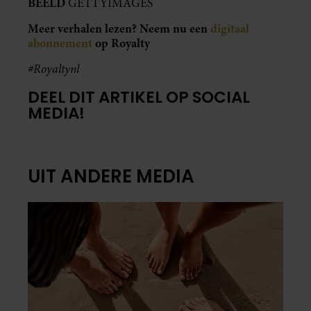
SANTE
WAAROM JE VOETEN OP
WARME DAGEN
OPZWELLEN (EN WAT JE
ERAAN KUNT DOEN)
Zodra de temperatuur boven de 25 graden
uitkomt, lijken je sneakers in één klap een
maat kleiner. Sandalen knellen, slippers laten
een afdruk achter en aan het einde van de dag
voelen je voeten zwaar aan.