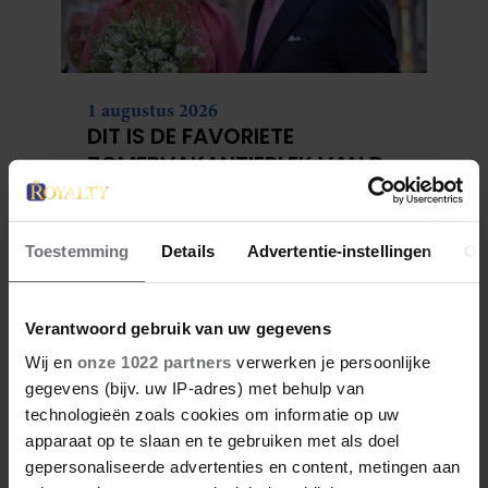
28 april 2026
DIT ZIJN DE 4 FAVORIETE
MODEMERKEN VAN PRINSES
CATHERINE
Toestemming
Details
Advertentie-instellingen
Ov
Verantwoord gebruik van uw gegevens
Wij en
onze 1022 partners
verwerken je persoonlijke
23 april 2026
gegevens (bijv. uw IP-adres) met behulp van
KATE EN CAMILLA HEBBEN EEN
technologieën zoals cookies om informatie op uw
GESPANNEN BAND: DÍT IS DE
apparaat op te slaan en te gebruiken met als doel
REDEN
gepersonaliseerde advertenties en content, metingen aan