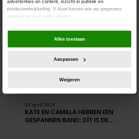
advertenties en content, inzicht in publiek en
productontwikkeling. U kunt kiezen wie uw gegevens
gebruikt en met welke doelen.
Als u het toestaat, willen we ook graag:
Alles toestaan
Informatie verzamelen over uw geografische
locatie, die tot een paar meter nauwkeurig kan zijn
Uw apparaat identificeren door het actief te
Aanpassen
scannen op specifieke eigenschappen (fingerprinting)
Lees meer over hoe uw persoonlijke gegevens worden
verwerkt en stel uw voorkeuren in het
detailgedeelte
in.
Weigeren
U kunt uw toestemming op elk moment wijzigen of
intrekken in de Cookieverklaring.
We gebruiken cookies om content en advertenties te
personaliseren, om functies voor social media te bieden
en om ons websiteverkeer te analyseren. Ook delen we
informatie over uw gebruik van onze site met onze
partners voor social media, adverteren en analyse. Deze