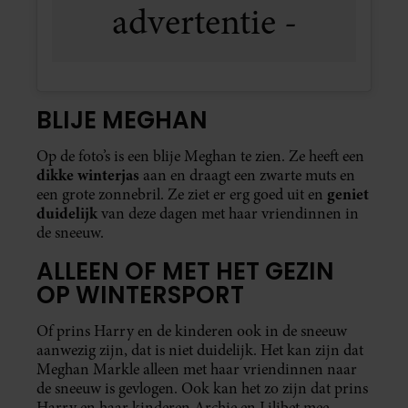
Harry en haar kinderen Archie en Lilibet mee
leuke tijd
waren. Al met al hopen we dat ze een
heeft
gehad.
LEES OOK:
CHARLES GAAT
NIET MET WINTERSPORT
TIP VAN DE REDACTIE
Ontdek de onbekende Charles: zijn liefdes, passies
en geheimen. Sally Bedell Smith biedt in
Prins
Charles
een diepgaande blik op zijn complexe leven,
van kindertijd tot voorbereiding op de troon. Een
biografie die verrast en verrijkt. Voor meer
informatie klik op onderstaande button.
Dit product is niet meer beschikbaar via deze
website.
TEKST
VERA GULDEMEESTER