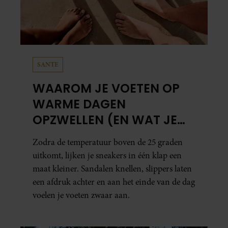
PARTY
JAÏR FERWERDA
OPENHARTIG OVER ZIJN
JEUGD: “MIJN ZUS IS MIJN
MORELE KOMPAS”
Jaïr Ferwerda heeft een persoonlijk inkijkje