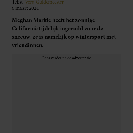
Tekst:
Vera Guldemeester
6 maart 2024
Meghan Markle heeft het zonnige
Californië tijdelijk ingeruild voor de
sneeuw, ze is namelijk op wintersport met
vriendinnen.
social
Meghan Markle heeft de afgelopen tijd een
media stop
gehouden. Diverse magazines hebben al
laten weten dat deze stop niet lang meer zal duren,
maar toch zien we nog steeds geen nieuwe kiekjes op
haar account. Gelukkig worden we nu wel door een
getrakteerd op een leuke foto
vriendin van haar
van haar.
PRET MET VRIENDINNEN