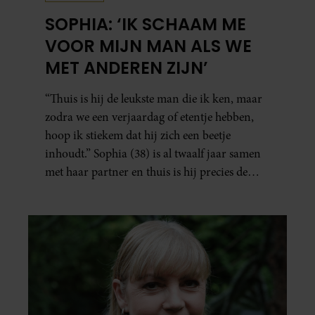
WEEKEND
EARTH & FIRE-ZANGERES
JERNEY KAAGMAN (79)
OVERLEDEN
Jerney Kaagman is op 79-jarige leeftijd
overleden. Haar nabestaanden maakten het
verdrietige nieuws donderdag bekend.