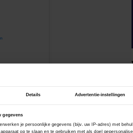
en
Details
Advertentie-instellingen
w gegevens
Een bericht gedeeld door The King’s Trust | Free Courses & Job Support (@kingstrust)
erwerken je persoonlijke gegevens (bijv. uw IP-adres) met behul
apparaat op te slaan en te gebruiken met als doel gepersonalise