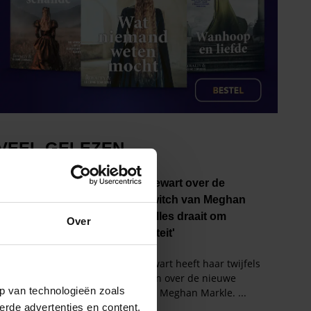
Over
p van technologieën zoals
erde advertenties en content,