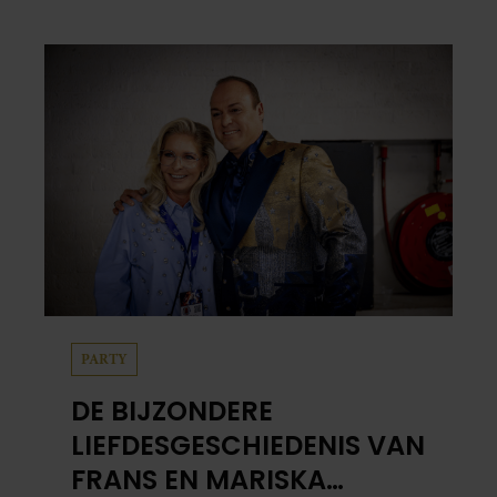
centimeter dik. Halveer de tomaatjes. Pel en
hak de knoflook. 2. Verhit een scheut olie
in…
PARTY
DE BIJZONDERE
LIEFDESGESCHIEDENIS VAN
FRANS EN MARISKA