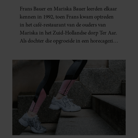
BAUER: OOK IN BED
Frans Bauer en Mariska Bauer leerden elkaar
ELKAARS EERSTE
kennen in 1992, toen Frans kwam optreden
in het café-restaurant van de ouders van
Mariska in het Zuid-Hollandse dorp Ter Aar.
Als dochter die opgroeide in een horecagezin
hielp Mariska vaak mee in de bediening.