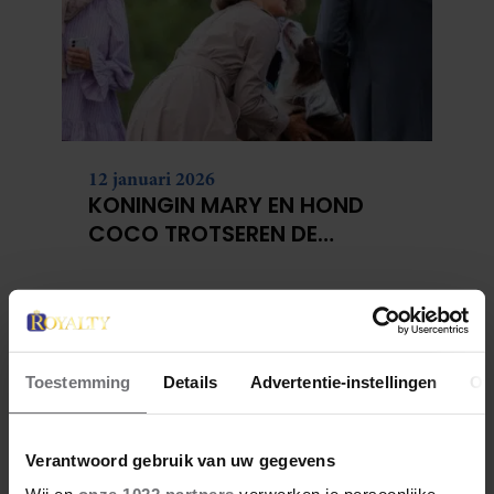
12 januari 2026
KONINGIN MARY EN HOND
COCO TROTSEREN DE
SNEEUW
Toestemming
Details
Advertentie-instellingen
Ov
Verantwoord gebruik van uw gegevens