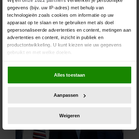
Wij en
onze 1022 partners
verwerken je persoonlijke
gegevens (bijv. uw IP-adres) met behulp van
technologieën zoals cookies om informatie op uw
12 januari 2026
apparaat op te slaan en te gebruiken met als doel
KONING FILIP STEEKT VADER
gepersonaliseerde advertenties en content, metingen aan
VAN SLACHTOFFER
advertenties en content, inzicht in publiek en
CAFÉBRAND HART ONDER DE
productontwikkeling. U kunt kiezen wie uw gegevens
RIEM
gebruikt en met welke doelen.
Als u het toestaat, willen we ook graag:
Alles toestaan
Informatie verzamelen over uw geografische
locatie, die tot een paar meter nauwkeurig kan zijn
Uw apparaat identificeren door het actief te
Aanpassen
scannen op specifieke eigenschappen (fingerprinting)
Lees meer over hoe uw persoonlijke gegevens worden
verwerkt en stel uw voorkeuren in het
detailgedeelte
in.
Weigeren
U kunt uw toestemming op elk moment wijzigen of
intrekken in de Cookieverklaring.