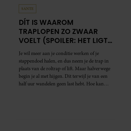
SANTE
DÍT IS WAAROM
TRAPLOPEN ZO ZWAAR
VOELT (SPOILER: HET LIGT
NIET AAN JE CONDITIE)
Je wil meer aan je conditie werken of je
stappendoel halen, en dus neem je de trap in
plaats van de roltrap of lift. Maar halverwege
begin je al met hijgen. Dit terwijl je van een
half uur wandelen geen last hebt. Hoe kan
dat?