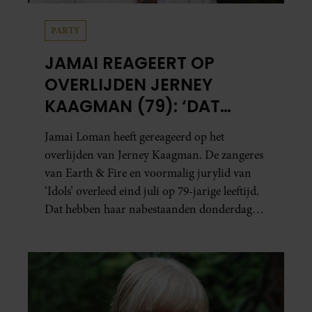
PARTY
JAMAI REAGEERT OP
OVERLIJDEN JERNEY
KAAGMAN (79): ‘DAT
VERTROUWEN ZAL IK
Jamai Loman heeft gereageerd op het
NOOIT VERGETEN’
overlijden van Jerney Kaagman. De zangeres
van Earth & Fire en voormalig jurylid van
‘Idols’ overleed eind juli op 79-jarige leeftijd.
Dat hebben haar nabestaanden donderdag
bekend gemaakt.