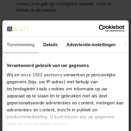
reizen, is ze gek op vechtsport, muziek, wijn en
fietsen in de natuur.
Meer van Denise
Toestemming
Details
Advertentie-instellingen
Ov
Verantwoord gebruik van uw gegevens
Wij en
onze 1022 partners
verwerken je persoonlijke
gegevens (bijv. uw IP-adres) met behulp van
technologieën zoals cookies om informatie op uw
apparaat op te slaan en te gebruiken met als doel
28 april 2026
gepersonaliseerde advertenties en content, metingen aan
DÍT ZIJN FAVORIETE
advertenties en content, inzicht in publiek en
RESTAURANTS VAN ELOISE
productontwikkeling. U kunt kiezen wie uw gegevens
gebruikt en met welke doelen.