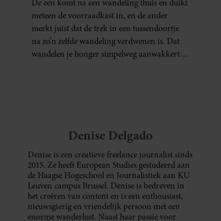
De een komt na een wandeling thuis en duikt
meteen de voorraadkast in, en de ander
merkt juist dat de trek in een tussendoortje
na zo’n zelfde wandeling verdwenen is. Dat
wandelen je honger simpelweg aanwakkert,
blijkt uit onderzoek een stuk te kort door de
bocht. Er gebeurt iets veel interessanters.
Denise Delgado
Denise is een creatieve freelance journalist sinds
2015. Ze heeft European Studies gestudeerd aan
de Haagse Hogeschool en Journalistiek aan KU
Leuven campus Brussel. Denise is bedreven in
het creëren van content en is een enthousiast,
nieuwsgierig en vriendelijk persoon met een
enorme wanderlust. Naast haar passie voor