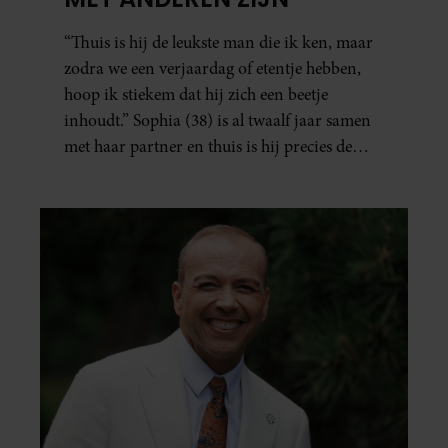
“Thuis is hij de leukste man die ik ken, maar
zodra we een verjaardag of etentje hebben,
hoop ik stiekem dat hij zich een beetje
inhoudt.” Sophia (38) is al twaalf jaar samen
met haar partner en thuis is hij precies de
man op wie ze verliefd werd: lief, zorgzaam
en grappig. Toch merkt ze dat ze zich steeds
vaker schaamt zodra ze samen onder de
mensen zijn.