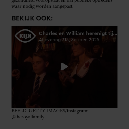
gezondheid vooropstaat en dat publieke optredens
waar nodig worden aangepast.
BEKIJK OOK:
BEELD: GETTY IMAGES/instagram:
@theroyalfamily