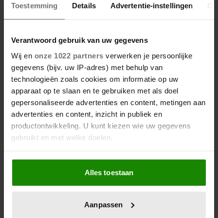
Toestemming
Details
Advertentie-instellingen
Ov
Verantwoord gebruik van uw gegevens
Wij en
onze 1022 partners
verwerken je persoonlijke
1 augustus 2026
gegevens (bijv. uw IP-adres) met behulp van
DIT IS DE FAVORIETE
technologieën zoals cookies om informatie op uw
ZOMERVAKANTIEPLEK VAN DE
apparaat op te slaan en te gebruiken met als doel
BELGISCHE KONINKLIJKE
gepersonaliseerde advertenties en content, metingen aan
FAMILIE
advertenties en content, inzicht in publiek en
productontwikkeling. U kunt kiezen wie uw gegevens
gebruikt en met welke doelen.
Als u het toestaat, willen we ook graag:
Alles toestaan
Informatie verzamelen over uw geografische
locatie, die tot een paar meter nauwkeurig kan zijn
Uw apparaat identificeren door het actief te
Aanpassen
scannen op specifieke eigenschappen (fingerprinting)