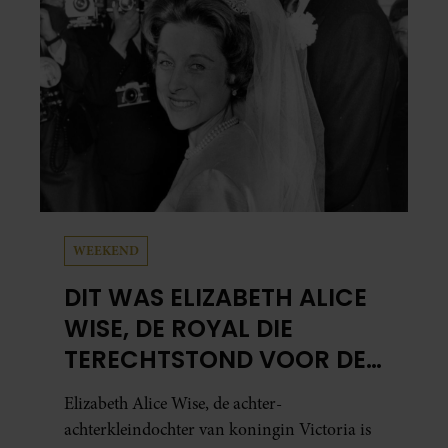
meest bezighouden.
WEEKEND
DIT WAS ELIZABETH ALICE
WISE, DE ROYAL DIE
TERECHTSTOND VOOR DE
DOOD VAN HAAR BABY
Elizabeth Alice Wise, de achter-
achterkleindochter van koningin Victoria is