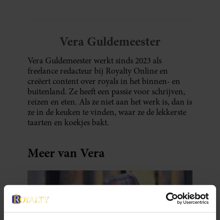
Vera Guldemeester
Vera Guldemeester werkt sinds 2023 als
freelance redacteur bij Royalty Online en
creëert content over royals in het binnen- en
buitenland. Ze heeft een passie voor schrijven,
reizen en eten. Als ze niet aan het werk is, dan is
ze in de keuken te vinden, waar ze de lekkerste
taarten en koekjes bakt.
Meer van Vera