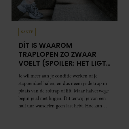
SANTE
DÍT IS WAAROM
TRAPLOPEN ZO ZWAAR
VOELT (SPOILER: HET LIGT
NIET AAN JE CONDITIE)
Je wil meer aan je conditie werken of je
stappendoel halen, en dus neem je de trap in
plaats van de roltrap of lift. Maar halverwege
begin je al met hijgen. Dit terwijl je van een
half uur wandelen geen last hebt. Hoe kan
dat?