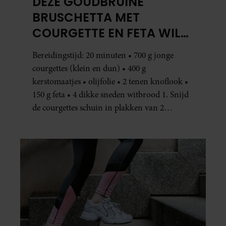
DEZE GOUDBRUINE
BRUSCHETTA MET
COURGETTE EN FETA WIL
JE METEEN MAKEN
Bereidingstijd: 20 minuten • 700 g jonge
courgettes (klein en dun) • 400 g
kerstomaatjes • olijfolie • 2 tenen knoflook •
150 g feta • 4 dikke sneden witbrood 1. Snijd
de courgettes schuin in plakken van 2
centimeter dik. Halveer de tomaatjes. Pel en
hak de knoflook. 2. Verhit een scheut olie
in…