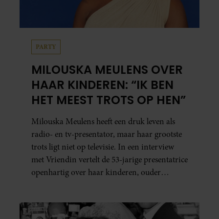
PARTY
MILOUSKA MEULENS OVER
HAAR KINDEREN: “IK BEN
HET MEEST TROTS OP HEN”
Milouska Meulens heeft een druk leven als
radio- en tv-presentator, maar haar grootste
trots ligt niet op televisie. In een interview
met Vriendin vertelt de 53-jarige presentatrice
openhartig over haar kinderen, ouder
worden en haar nieuwe kinderboek Chill.
Ook blikt ze terug op haar jeugd en deelt ze
welke levenslessen haar vandaag de dag het