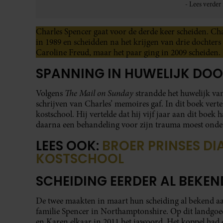
Charles Spencer gaat voor de derde keer scheiden. Cha
in 1989 en scheidden na het krijgen van drie dochters
Caroline Freud, maar het paar ging in 2009 scheiden
SPANNING IN HUWELIJK DOO
The Mail on Sunday
Volgens
strandde het huwelijk va
schrijven van Charles’ memoires gaf. In dit boek verte
kostschool. Hij vertelde dat hij vijf jaar aan dit boek 
daarna een behandeling voor zijn trauma moest onde
LEES OOK:
BROER PRINSES DI
KOSTSCHOOL
SCHEIDING EERDER AL BEKEN
De twee maakten in maart hun scheiding al bekend a
familie Spencer in Northamptonshire. Op dit landgoed
en Karen elkaar in 2011 het jawoord. Het koppel had 