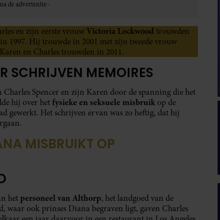
Victoria Lockwood
rles en zijn eerste vrouw
trouwden
 in 1997. Hij trouwde in 2001 met zijn tweede vrouw
. Karen en Charles trouwden in 2011.
R SCHRIJVEN MEMOIRES
n Charles Spencer en zijn Karen door de spanning die het
fysieke en seksuele misbruik
lde hij over het
op de
had gewerkt. Het schrijven ervan was zo heftig, dat hij
rgaan.
ANA MISBRUIKT OP
D
personeel van Althorp
an het
, het landgoed van de
, waar ook prinses Diana begraven ligt, gaven Charles
elkaar een jaar daarvoor in een restaurant in Los Angeles