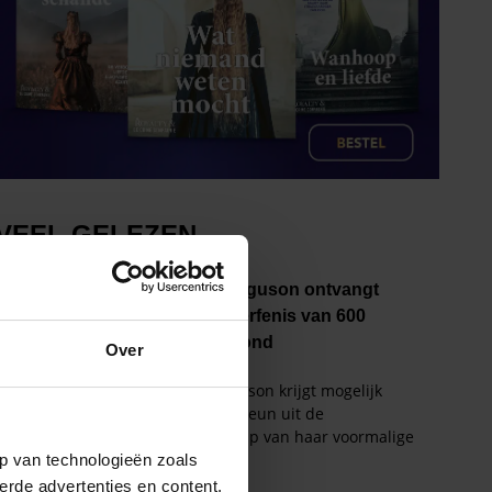
Over
p van technologieën zoals
erde advertenties en content,