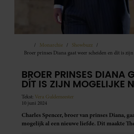
Monarchie
Showbuzz
Broer prinses Diana gaat weer scheiden en dít is zij
BROER PRINSES DIANA 
DÍT IS ZIJN MOGELIJKE 
Tekst:
Vera Guldemeester
10 juni 2024
Charles Spencer, broer van prinses Diana, gaa
mogelijk al een nieuwe liefde. Dit maakte T