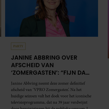
PARTY
JANINE ABBRING OVER
AFSCHEID VAN
‘ZOMERGASTEN’: “FIJN DAT
IK HET LICHT MAG
Janine Abbring neemt deze zomer definitief
UITDOEN”
afscheid van ‘VPRO Zomergasten’. Na het
huidige seizoen valt het doek voor het iconische
televisieprogramma, dat na 39 jaar verdwijnt
door bezuinigingen bij de publieke omroep. In