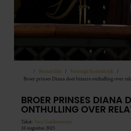
Monarchie
Verenigd Koninkrijk
Broer prinses Diana doet bizarre onthulling over rel
BROER PRINSES DIANA 
ONTHULLING OVER RELA
Tekst:
Vera Guldemeester
16 augustus 2025