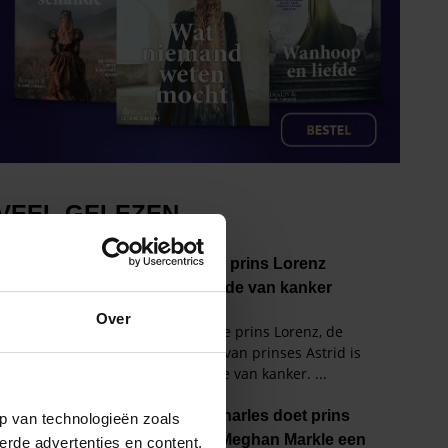
Over
p van technologieën zoals
erde advertenties en content,