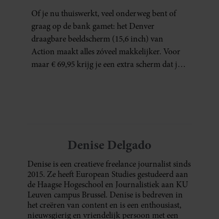
GAMECHANGER VOOR
Of je nu thuiswerkt, veel onderweg bent of
THUISWERKERS ÉN BINGE-
graag op de bank gamet: het Denver
WATCHERS
draagbare beeldscherm (15,6 inch) van
Action maakt alles zóveel makkelijker. Voor
maar € 69,95 krijg je een extra scherm dat je
letterlijk overal mee naartoe kunt nemen…
en dat is in tijden van hybride werken echt
geen overbodige luxe.
Denise Delgado
Denise is een creatieve freelance journalist sinds
2015. Ze heeft European Studies gestudeerd aan
de Haagse Hogeschool en Journalistiek aan KU
Leuven campus Brussel. Denise is bedreven in
het creëren van content en is een enthousiast,
nieuwsgierig en vriendelijk persoon met een