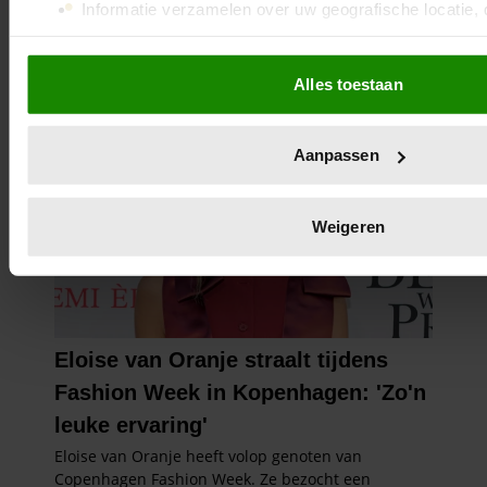
Informatie verzamelen over uw geografische locatie, 
nauwkeurig kan zijn
Uw apparaat identificeren door het actief te scannen 
Alles toestaan
eigenschappen (fingerprinting)
Lees meer over hoe uw persoonlijke gegevens worden verwe
voorkeuren in het
detailgedeelte
in. U kunt uw toestemming 
Aanpassen
of intrekken in de Cookieverklaring.
We gebruiken cookies om content en advertenties te persona
Weigeren
voor social media te bieden en om ons websiteverkeer te an
informatie over uw gebruik van onze site met onze partners 
adverteren en analyse. Deze partners kunnen deze gegeve
andere informatie die u aan ze heeft verstrekt of die ze heb
van uw gebruik van hun services. U gaat akkoord met onze 
website blijft gebruiken.