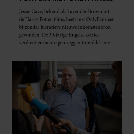
‘MEER DAN IN HELE
Jessie Cave, bekend als Lavender Brown uit
ACTEERCARRIÈRE’
de Harry Potter-films, heeft met OnlyFans een
bijzonder lucratieve nieuwe inkomstenbron
gevonden. De 39-jarige Engelse actrice
verdient er naar eigen zeggen inmiddels meer
mee dan met al haar acteerwerk bij elkaar.