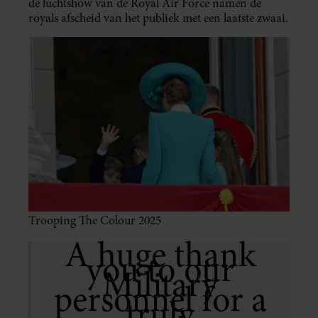
de luchtshow van de Royal Air Force namen de
royals afscheid van het publiek met een laatste zwaai.
Trooping The Colour 2025
A huge thank
you to our
Military
personnel for a
truly