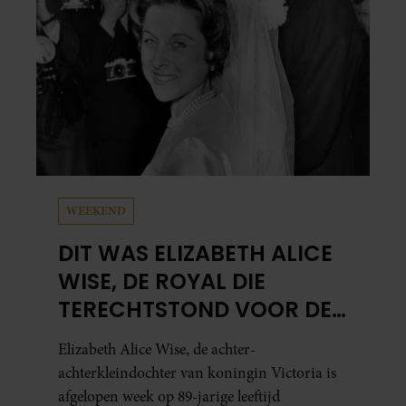
WEEKEND
DIT WAS ELIZABETH ALICE
WISE, DE ROYAL DIE
TERECHTSTOND VOOR DE
DOOD VAN HAAR BABY
Elizabeth Alice Wise, de achter-
achterkleindochter van koningin Victoria is
afgelopen week op 89-jarige leeftijd