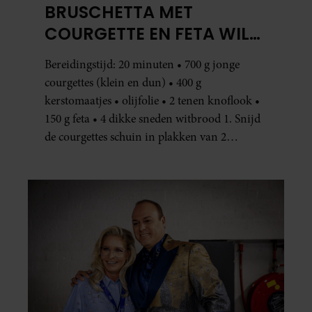
BRUSCHETTA MET
COURGETTE EN FETA WIL
JE METEEN MAKEN
Bereidingstijd: 20 minuten • 700 g jonge
courgettes (klein en dun) • 400 g
kerstomaatjes • olijfolie • 2 tenen knoflook •
150 g feta • 4 dikke sneden witbrood 1. Snijd
de courgettes schuin in plakken van 2
centimeter dik. Halveer de tomaatjes. Pel en
hak de knoflook. 2. Verhit een scheut olie
in…