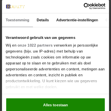
Toestemming
Details
Advertentie-instellingen
Ov
28 april 2026
Verantwoord gebruik van uw gegevens
DIT ZIJN DE 4 FAVORIETE
Wij en
onze 1022 partners
verwerken je persoonlijke
MODEMERKEN VAN PRINSES
gegevens (bijv. uw IP-adres) met behulp van
CATHERINE
technologieën zoals cookies om informatie op uw
apparaat op te slaan en te gebruiken met als doel
gepersonaliseerde advertenties en content, metingen aan
advertenties en content, inzicht in publiek en
productontwikkeling. U kunt kiezen wie uw gegevens
gebruikt en met welke doelen.
Als u het toestaat, willen we ook graag:
Alles toestaan
Informatie verzamelen over uw geografische