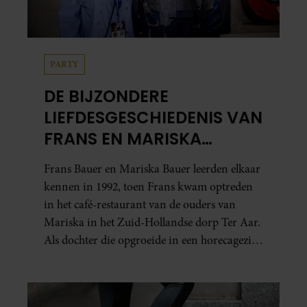
PARTY
DE BIJZONDERE
LIEFDESGESCHIEDENIS VAN
FRANS EN MARISKA
BAUER: OOK IN BED
Frans Bauer en Mariska Bauer leerden elkaar
ELKAARS EERSTE
kennen in 1992, toen Frans kwam optreden
in het café-restaurant van de ouders van
Mariska in het Zuid-Hollandse dorp Ter Aar.
Als dochter die opgroeide in een horecagezin
hielp Mariska vaak mee in de bediening.