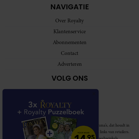
NAVIGATIE
Over Royalty
Klantenservice
Abonnementen
Contact
Adverteren
VOLG ONS
Royalty participeert in diverse affiliate marketing programma’s, dat houdt in
dat Royalty commissies ontvangt voor aankopen middels links van retailers.
Deze website wordt niet gesponsord door de genoemde webwinkels.