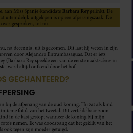
Barbara Rey
e, aan Miss Spanje-kandidate
gelinkt. De
t uiteindelijk uitgelopen is op een afpersingszaak. De
 over gesproken, tot nu.
, na decennia, uit is gekomen. Dit laat hij weten in zijn
hreven door Alejandro Entrambasaguas. Dat er iets
ey (Barbara Rey speelde een van de eerste naaktscènes in
ste, werd altijd ontkend door het hof.
OS GECHANTEERD?
FPERSING
in bij de afpersing van de oud-koning. Hij zat als kind
intieme foto’s van het tweetal. Dit vertelde haar zoon
 kind in de kast gestopt wanneer de koning bij mijn
foto’s nemen. Ik was doodsbang dat het geklik van het
dels ook tegen zijn moeder getuigd.