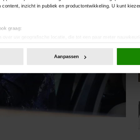
 content, inzicht in publiek en productontwikkeling. U kunt kiez
 ook graag:
 over uw geografische locatie, die tot een paar meter nauwkeuri
eren door het actief te scannen op specifieke eigenschappen (fing
onlijke gegevens worden verwerkt en stel uw voorkeuren in he
Aanpassen
jzigen of intrekken in de Cookieverklaring.
ent en advertenties te personaliseren, om functies voor social
. Ook delen we informatie over uw gebruik van onze site met on
e. Deze partners kunnen deze gegevens combineren met andere i
erzameld op basis van uw gebruik van hun services. U gaat akk