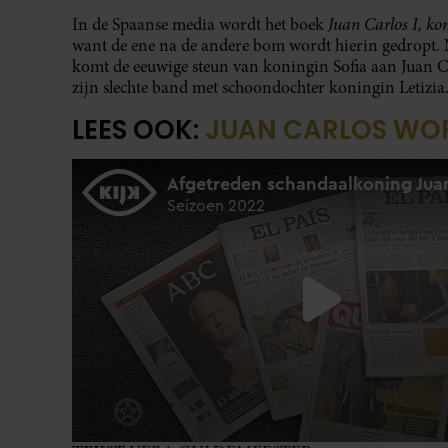
Juan Carlos I, ko
In de Spaanse media wordt het boek
want de ene na de andere bom wordt hierin gedropt. N
komt de eeuwige steun van koningin Sofia aan Juan C
zijn slechte band met schoondochter koningin Letizia
LEES OOK:
JUAN CARLOS WO