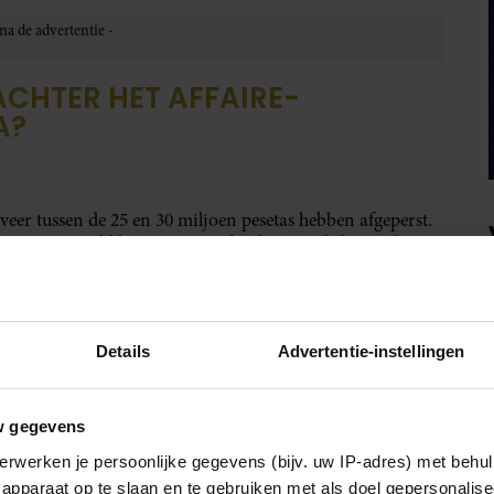
ACHTER HET AFFAIRE-
A?
er tussen de 25 en 30 miljoen pesetas hebben afgeperst.
 euro. Het geld kwam uit een fonds tegen de bestrijding
vertelt: “Vanaf het moment dat we geld in huis hadden,
Details
Advertentie-instellingen
w gegevens
erwerken je persoonlijke gegevens (bijv. uw IP-adres) met behul
apparaat op te slaan en te gebruiken met als doel gepersonalise