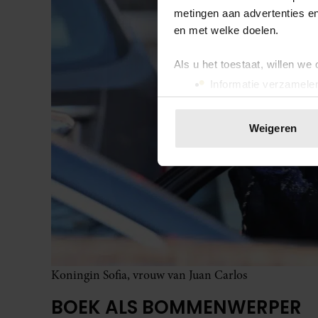
metingen aan advertenties en
en met welke doelen.
Als u het toestaat, willen we
Informatie verzamelen
Uw apparaat identific
Lees meer over hoe uw perso
Weigeren
toestemming op elk moment wi
We gebruiken cookies om cont
websiteverkeer te analyseren
media, adverteren en analys
verstrekt of die ze hebben v
onze website blijft gebruiken.
Koningin Sofia, vrouw van Juan Carlos
BOEK ALS BOMMENWERPER