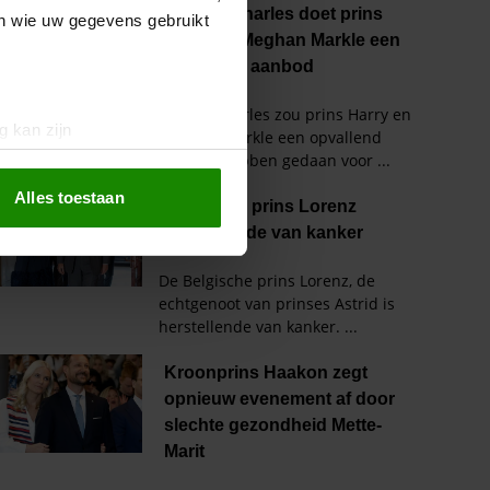
en wie uw gegevens gebruikt
g kan zijn
erprinting)
t
detailgedeelte
in. U kunt uw
Alles toestaan
 media te bieden en om ons
ze partners voor social
nformatie die u aan ze heeft
oord met onze cookies als u