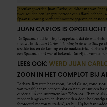
Jarenlang werden Juan Carlos, oud-koning van Spanj
twee zouden een langere periode een affaire hebben, wa
Spaanse koning heeft het nooit toegegeven en er nooit
JUAN CARLOS IS OPGELUCHT
De Spaanse oud-koning is opgelucht dat de waarheid nu
Juan Carlos I, koning in de woestijn,
nieuwe boek
gesc
speelde tussen de koning en de naaktactrice Barbara R
een Spaanse film) was al bekend. Dat zij de vorst afper
LEES OOK:
WERD JUAN CARL
ZOON IN HET COMPLOT BIJ A
Barbara Rey zette haar zoon, Angel Cristo, rond 1990 
van twaalf jaar in het complot en nam vanuit een kast 
Telecinco
eerder al in een interview met
. “Ik werd als
moeder langskwam en ik moest dan door he sleutelgat 
fototoestel me zou verraden”, zei hij. Hij heeft inmid