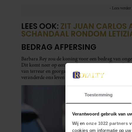
LEES OOK:
ZIT JUAN CARLOS 
SCHANDAAL RONDOM LETIZI
BEDRAG AFPERSING
Barbara Rey zou de koning voor een bedrag van ongeve
Dit komt neer op een totaal van ongeveer drie miljoen
van terreur en georganiseerde misdaad. Angel Cristo 
veranderde ons leven in positieve zin.”
Toestemming
Verantwoord gebruik van u
Wij en
onze 1022 partners
v
cookies om informatie op uw 