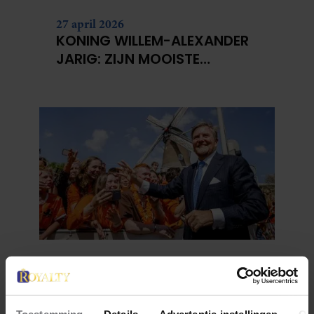
27 april 2026
KONING WILLEM-ALEXANDER
JARIG: ZIJN MOOISTE
PORTRETTEN DOOR DE JAREN
HEEN
27 april 2026
DOKKUM PAKT UIT VOOR
KONINGSPAAR TIJDENS