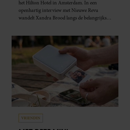
het Hilton Hotel in Amsterdam. In een
openhartig interview met Nieuwe Revu
wandelt Xandra Brood langs de belangrijkste
plekken uit hun gezamenlijke verleden.
Vooral de woning aan de Lange
Leidsedwarsstraat roept een stortvloed aan
herinneringen op. Daar begon hun leven
samen en werd dochter Lola geboren.
VRIENDIN