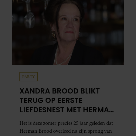
PARTY
XANDRA BROOD BLIKT
TERUG OP EERSTE
LIEFDESNEST MET HERMAN
BROOD: “HIER IS LOLA
Het is deze zomer precies 25 jaar geleden dat
GEBOREN”
Herman Brood overleed na zijn sprong van