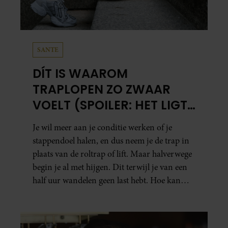
SANTE
DÍT IS WAAROM
TRAPLOPEN ZO ZWAAR
VOELT (SPOILER: HET LIGT
NIET AAN JE CONDITIE)
Je wil meer aan je conditie werken of je
stappendoel halen, en dus neem je de trap in
plaats van de roltrap of lift. Maar halverwege
begin je al met hijgen. Dit terwijl je van een
half uur wandelen geen last hebt. Hoe kan
dat?