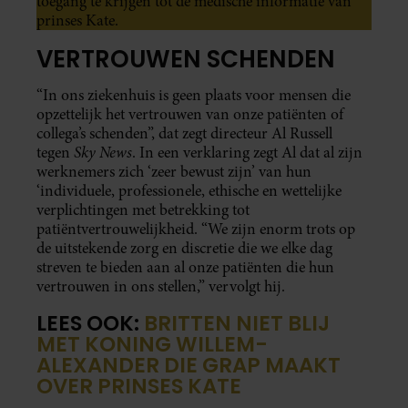
toegang te krijgen tot de medische informatie van
prinses Kate.
VERTROUWEN SCHENDEN
“In ons ziekenhuis is geen plaats voor mensen die
opzettelijk het vertrouwen van onze patiënten of
collega’s schenden”, dat zegt directeur Al Russell
Sky
News
tegen
. In een verklaring zegt Al dat al zijn
werknemers zich ‘zeer bewust zijn’ van hun
‘individuele, professionele, ethische en wettelijke
verplichtingen met betrekking tot
patiëntvertrouwelijkheid. “We zijn enorm trots op
de uitstekende zorg en discretie die we elke dag
streven te bieden aan al onze patiënten die hun
vertrouwen in ons stellen,” vervolgt hij.
LEES OOK:
BRITTEN NIET BLIJ
MET KONING WILLEM-
ALEXANDER DIE GRAP MAAKT
OVER PRINSES KATE