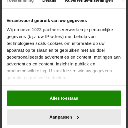
KONINGSDAG 2026
Toestemming
Details
Advertentie-instellingen
Ov
Verantwoord gebruik van uw gegevens
Wij en
onze 1022 partners
verwerken je persoonlijke
gegevens (bijv. uw IP-adres) met behulp van
technologieën zoals cookies om informatie op uw
apparaat op te slaan en te gebruiken met als doel
gepersonaliseerde advertenties en content, metingen aan
advertenties en content, inzicht in publiek en
productontwikkeling. U kunt kiezen wie uw gegevens
gebruikt en met welke doelen.
Als u het toestaat, willen we ook graag:
Alles toestaan
Informatie verzamelen over uw geografische
locatie, die tot een paar meter nauwkeurig kan zijn
Uw apparaat identificeren door het actief te
Aanpassen
scannen op specifieke eigenschappen (fingerprinting)
Lees meer over hoe uw persoonlijke gegevens worden