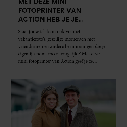
MET DEZE MINI
FOTOPRINTER VAN
ACTION HEB JE JE
FAVORIETE FOTO’S BINNEN
Staat jouw telefoon ook vol met
ÉÉN MINUUT IN HANDEN
vakantiefoto’s, gezellige momenten met
vriendinnen en andere herinneringen die je
eigenlijk nooit meer terugkijkt? Met deze
mini fotoprinter van Action geef je ze
eindelijk een plekje buiten je camerarol. En
het leuke: binnen één minuut heb je jouw foto
al in handen.