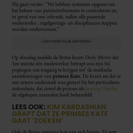
Hij gaat verder: “We hebben systemen opgezet om
het beheer van patiëntinformatie te controleren en,
in geval van een inbreuk, zullen alle passende
onderzoeks-, regelgevings- en disciplinaire stappen
worden ondernomen.”
Daily Mirror
Op dinsdag meldde de Britse krant
dat
’ten minste één medewerker betrapt zou zijn bij
pogingen om toegang te krijgen tot’ de medische
prinses Kate
aantekeningen van
. De krant zei dat er
een intern onderzoek was gestart bij het particuliere
ziekenhuis, dat zowel de prinses als
koning Charles
de afgelopen maanden heeft behandeld.
LEES OOK:
KIM KARDASHIAN
GRAPT DAT ZE PRINSES KATE
GAAT ‘ZOEKEN’
Ook de Britse regering laat van zich horen. Ze zegt