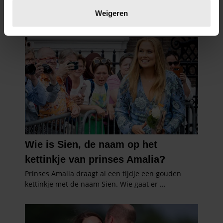
verwerkt en stel uw voorkeuren in het
detailgedeelte
in.
Weigeren
U kunt uw toestemming op elk moment wijzigen of
intrekken in de Cookieverklaring.
We gebruiken cookies om content en advertenties te
personaliseren, om functies voor social media te bieden
en om ons websiteverkeer te analyseren. Ook delen we
informatie over uw gebruik van onze site met onze
partners voor social media, adverteren en analyse. Deze
partners kunnen deze gegevens combineren met andere
informatie die u aan ze heeft verstrekt of die ze hebben
verzameld op basis van uw gebruik van hun services. U
gaat akkoord met onze cookies als u onze website blijft
gebruiken.