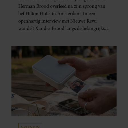
GEBOREN”
Herman Brood overleed na zijn sprong van
het Hilton Hotel in Amsterdam. In een
openhartig interview met Nieuwe Revu
wandelt Xandra Brood langs de belangrijkste
plekken uit hun gezamenlijke verleden.
Vooral de woning aan de Lange
Leidsedwarsstraat roept een stortvloed aan
herinneringen op. Daar begon hun leven
samen en werd dochter Lola geboren.
VRIENDIN