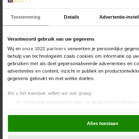
Toestemming
Details
Advertentie-instel
DE NIEUWE ROYALTY
Verantwoord gebruik van uw gegevens
LIGT NU IN DE WINKEL
Wij en
onze 1022 partners
verwerken je persoonlijke gegeve
ABONNEREN
behulp van technologieën zoals cookies om informatie op uw 
gebruiken met als doel gepersonaliseerde advertenties en c
advertenties en content, inzicht in publiek en productontwikk
DIGITAAL LEZEN
gegevens gebruikt en met welke doelen.
LOS KOPEN
Als u het toestaat, willen we ook graag:
Informatie verzamelen over uw geografische locatie, 
nauwkeurig kan zijn
Uw apparaat identificeren door het actief te scannen 
Alles toestaan
eigenschappen (fingerprinting)
Lees meer over hoe uw persoonlijke gegevens worden verwe