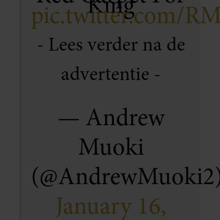
King
pic.twitter.com/
— Andrew
Muoki
(@AndrewMuoki2
January 16,