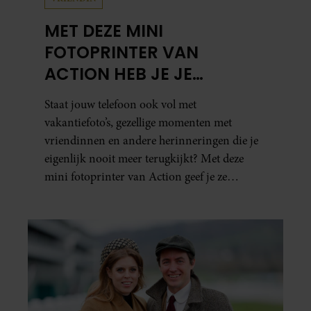
MET DEZE MINI
FOTOPRINTER VAN
ACTION HEB JE JE
FAVORIETE FOTO’S BINNEN
Staat jouw telefoon ook vol met
ÉÉN MINUUT IN HANDEN
vakantiefoto’s, gezellige momenten met
vriendinnen en andere herinneringen die je
eigenlijk nooit meer terugkijkt? Met deze
mini fotoprinter van Action geef je ze
eindelijk een plekje buiten je camerarol. En
het leuke: binnen één minuut heb je jouw foto
al in handen.