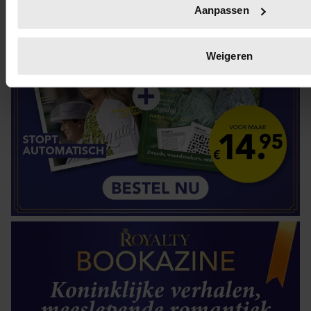
in het
detailgedeelte
in. U kunt uw toestemming op elk momen
Aanpassen
de Cookieverklaring.
We gebruiken cookies om content en advertenties te persona
Weigeren
social media te bieden en om ons websiteverkeer te analyse
informatie over uw gebruik van onze site met onze partners 
adverteren en analyse. Deze partners kunnen deze gegeve
informatie die u aan ze heeft verstrekt of die ze hebben ver
gebruik van hun services. U gaat akkoord met onze cookies al
gebruiken.