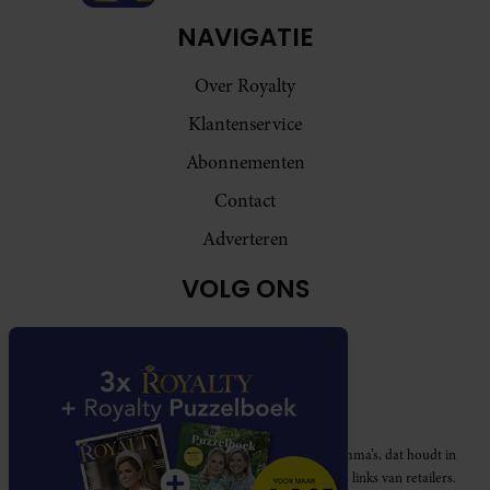
NAVIGATIE
Over Royalty
Klantenservice
Abonnementen
Contact
Adverteren
VOLG ONS
Royalty participeert in diverse affiliate marketing programma’s, dat houdt in
dat Royalty commissies ontvangt voor aankopen middels links van retailers.