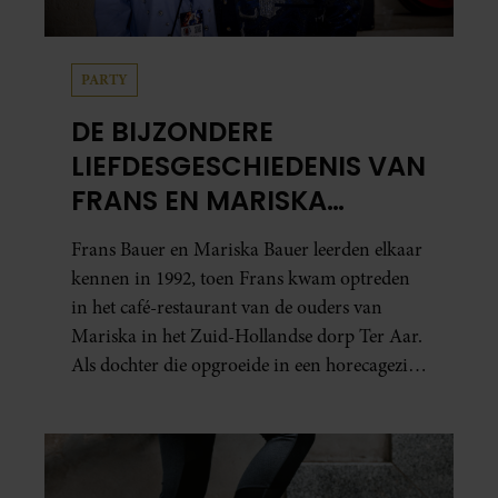
PARTY
DE BIJZONDERE
LIEFDESGESCHIEDENIS VAN
FRANS EN MARISKA
BAUER: OOK IN BED
Frans Bauer en Mariska Bauer leerden elkaar
ELKAARS EERSTE
kennen in 1992, toen Frans kwam optreden
in het café-restaurant van de ouders van
Mariska in het Zuid-Hollandse dorp Ter Aar.
Als dochter die opgroeide in een horecagezin
hielp Mariska vaak mee in de bediening.