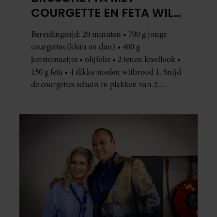
COURGETTE EN FETA WIL
JE METEEN MAKEN
Bereidingstijd: 20 minuten • 700 g jonge
courgettes (klein en dun) • 400 g
kerstomaatjes • olijfolie • 2 tenen knoflook •
150 g feta • 4 dikke sneden witbrood 1. Snijd
de courgettes schuin in plakken van 2
centimeter dik. Halveer de tomaatjes. Pel en
hak de knoflook. 2. Verhit een scheut olie
in…