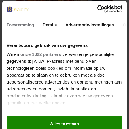
27 april 2026
DOKKUM PAKT UIT VOOR
Toestemming
Details
Advertentie-instellingen
Ov
KONINGSPAAR TIJDENS
KONINGSDAG 2026
Verantwoord gebruik van uw gegevens
Wij en
onze 1022 partners
verwerken je persoonlijke
gegevens (bijv. uw IP-adres) met behulp van
technologieën zoals cookies om informatie op uw
apparaat op te slaan en te gebruiken met als doel
gepersonaliseerde advertenties en content, metingen aan
advertenties en content, inzicht in publiek en
productontwikkeling. U kunt kiezen wie uw gegevens
gebruikt en met welke doelen.
Als u het toestaat, willen we ook graag:
Alles toestaan
Informatie verzamelen over uw geografische