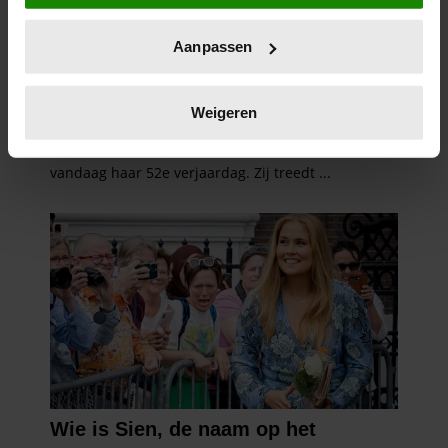
locatie, die tot een paar meter nauwkeurig kan zijn
Uw apparaat identificeren door het actief te
Aanpassen
scannen op specifieke eigenschappen (fingerprinting)
Lees meer over hoe uw persoonlijke gegevens worden
verwerkt en stel uw voorkeuren in het
detailgedeelte
in.
Weigeren
U kunt uw toestemming op elk moment wijzigen of
intrekken in de Cookieverklaring.
We gebruiken cookies om content en advertenties te
personaliseren, om functies voor social media te bieden
en om ons websiteverkeer te analyseren. Ook delen we
informatie over uw gebruik van onze site met onze
partners voor social media, adverteren en analyse. Deze
partners kunnen deze gegevens combineren met andere
informatie die u aan ze heeft verstrekt of die ze hebben
verzameld op basis van uw gebruik van hun services. U
gaat akkoord met onze cookies als u onze website blijft
gebruiken.