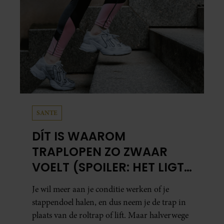
SANTE
DÍT IS WAAROM
TRAPLOPEN ZO ZWAAR
VOELT (SPOILER: HET LIGT
NIET AAN JE CONDITIE)
Je wil meer aan je conditie werken of je
stappendoel halen, en dus neem je de trap in
plaats van de roltrap of lift. Maar halverwege